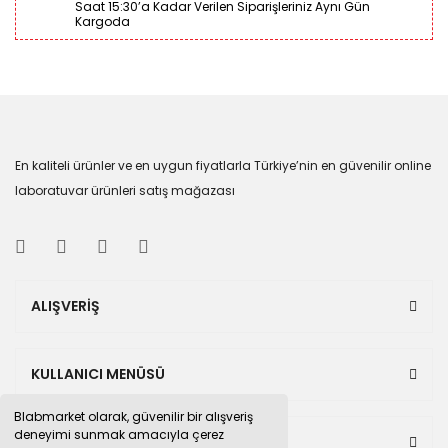
Saat 15:30’a Kadar Verilen Siparişleriniz Aynı Gün
Kargoda
En kaliteli ürünler ve en uygun fiyatlarla Türkiye’nin en güvenilir online
laboratuvar ürünleri satış mağazası
ALIŞVERİŞ
KULLANICI MENÜSÜ
Blabmarket olarak, güvenilir bir alışveriş
deneyimi sunmak amacıyla çerez
BULUNDUĞUMUZ PAZAR YERLERİ