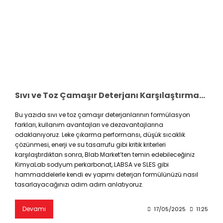
Sıvı ve Toz Çamaşır Deterjanı Karşılaştırması: Avantajlar, Dezavantajlar ve Doğru Seçim Rehberi
Bu yazıda sıvı ve toz çamaşır deterjanlarının formülasyon
farkları, kullanım avantajları ve dezavantajlarına
odaklanıyoruz. Leke çıkarma performansı, düşük sıcaklık
çözünmesi, enerji ve su tasarrufu gibi kritik kriterleri
karşılaştırdıktan sonra, Blab Market’ten temin edebileceğiniz
KimyaLab sodyum perkarbonat, LABSA ve SLES gibi
hammaddelerle kendi ev yapımı deterjan formülünüzü nasıl
tasarlayacağınızı adım adım anlatıyoruz.
Devamı
17/05/2025
11:25