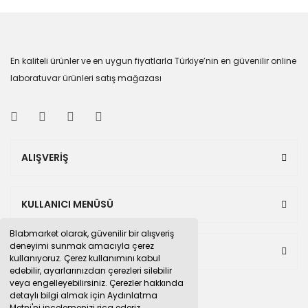
En kaliteli ürünler ve en uygun fiyatlarla Türkiye’nin en güvenilir online
laboratuvar ürünleri satış mağazası
ALIŞVERİŞ
KULLANICI MENÜSÜ
Blabmarket olarak, güvenilir bir alışveriş
deneyimi sunmak amacıyla çerez
BULUNDUĞUMUZ PAZAR YERLERİ
kullanıyoruz. Çerez kullanımını kabul
edebilir, ayarlarınızdan çerezleri silebilir
veya engelleyebilirsiniz. Çerezler hakkında
detaylı bilgi almak için Aydınlatma
Metni'ni incelemenizi rica ederiz.