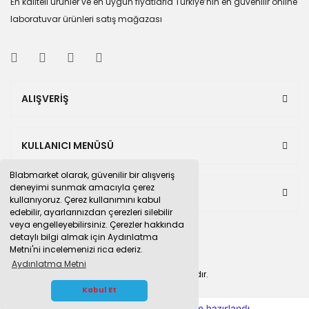
En kaliteli ürünler ve en uygun fiyatlarla Türkiye’nin en güvenilir online
laboratuvar ürünleri satış mağazası
ALIŞVERİŞ
KULLANICI MENÜSÜ
Blabmarket olarak, güvenilir bir alışveriş
deneyimi sunmak amacıyla çerez
BULUNDUĞUMUZ PAZAR YERLERİ
kullanıyoruz. Çerez kullanımını kabul
edebilir, ayarlarınızdan çerezleri silebilir
veya engelleyebilirsiniz. Çerezler hakkında
detaylı bilgi almak için Aydınlatma
Metni'ni incelemenizi rica ederiz.
Aydınlatma Metni
© 2015
blabmarket.com
Tüm hakları saklıdır.
WHATSAPP İLETİŞİM
Kabul Et