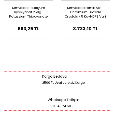
Kimyalab Potasyum
Kimyalab Kromik Asit -
Tiyosiyanat 250g -
Chromium Trioxide
Potassium Thiocyanate
Crystals - 5 Kg-HDPE Varil
693,29 TL
3.733,10 TL
Kargo Bedava
2500 TL Üzeri Ücretsiz Kargo
Whatsapp İletişim
0501 048 74 50