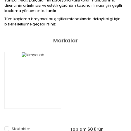
sahiptir. Araç parçalarının korozyona karşı korunması, aşınma
direncinin artırılması ve estetik görünüm kazandırılması için çeşitli
kaplama yöntemleri kullanılır.
Tüm kaplama kimyasalları çeşitlerimiz hakkında detaylı bilgi için
bizlerle iletişime geçebilirsiniz.
Markalar
Stoktakiler
Toplam 60 ürün