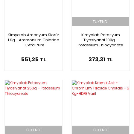
TÜKENDİ
Kimyalab Amonyum Klorür
Kimyalab Potasyum
1 Kg - Ammonium Chloride
Tiyosiyanat 100g -
- Extra Pure
Potassium Thiocyanate
551,25 TL
373,31 TL
TÜKENDİ
TÜKENDİ