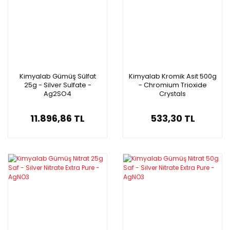
Kimyalab Gümüş Sülfat
Kimyalab Kromik Asit 500g
25g - Silver Sulfate -
- Chromium Trioxide
Ag2SO4
Crystals
11.896,86 TL
533,30 TL