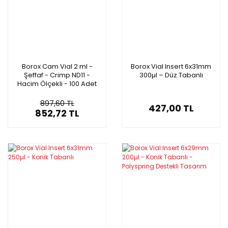
Borox Cam Vial 2 ml -
Borox Vial Insert 6x31mm
Şeffaf - Crimp ND11 -
300µl – Düz Tabanlı
Hacim Ölçekli - 100 Adet
Paket
897,60 TL
427,00 TL
852,72 TL