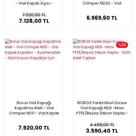
- Vial Kapak Açıcı -
Crimper ND20 - Vial
Manuel Ayarlanabilir
Kapak Kapatıcı -
Ayarlanabilir - Alüminyum
7.920,00 TL
6.969,60 TL
Kapaklar İçin
7.128,00 TL
%20
Borox Vial Kapağı
BOROX Yarıklı Mavi Screw
Kapatma Aleti - Vial
Vial Kapağı ND9 -Mavi
Crimper ND11 - Vial Kapak
PTFE/Beyaz Silikon Septa -
Kapatıcı - Ayarlanabilir -
1000 Adet Toptan
Alüminyum Kapaklar İçin
4.488,00 TL
7.920,00 TL
3.590,40 TL