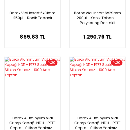
Borox Vial Insert 6x31mm
Borox Vial Insert 6x29mm
250µl - Konik Tabanlı
200µl - Konik Tabanlı -
Polyspring Destekli
Tasarım
855,83 TL
1.290,76 TL
%20
%20
Borox Alüminyum Vial
Borox Alüminyum Vial
Crimp Kapağı ND11 - PTFE
Crimp Kapağı ND11 - PTFE
Septa - Silikon Yarıksız -
Septa - Silikon Yarıksız -