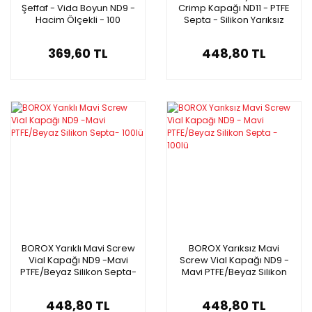
Şeffaf - Vida Boyun ND9 -
Crimp Kapağı ND11 - PTFE
Hacim Ölçekli - 100
Septa - Silikon Yarıksız
adet/paket
100lü
369,60 TL
448,80 TL
BOROX Yarıklı Mavi Screw
BOROX Yarıksız Mavi
Vial Kapağı ND9 -Mavi
Screw Vial Kapağı ND9 -
PTFE/Beyaz Silikon Septa-
Mavi PTFE/Beyaz Silikon
100lü
Septa - 100lü
448,80 TL
448,80 TL