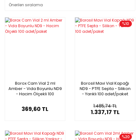
%10
Borox Cam Vial 2 ml
Borosil Mavi Vial Kapağı
Amber - Vida Boyunlu ND9
ND9 - PTFE Septa - Silikon
- Hacim Ölçekli 100
- Yarıklı 100 adet/paket
adet/paket
1.485,74 TL
369,60 TL
1.337,17 TL
%20