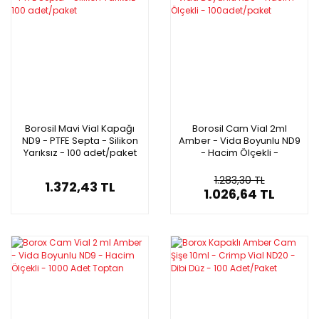
Borosil Mavi Vial Kapağı
Borosil Cam Vial 2ml
ND9 - PTFE Septa - Silikon
Amber - Vida Boyunlu ND9
Yarıksız - 100 adet/paket
- Hacim Ölçekli -
100adet/paket
1.283,30 TL
1.372,43 TL
1.026,64 TL