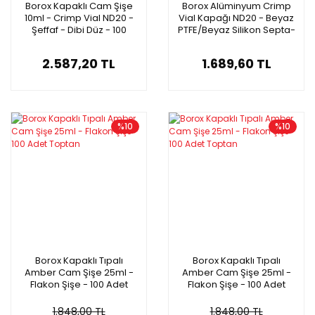
Borox Kapaklı Cam Şişe
Borox Alüminyum Crimp
10ml - Crimp Vial ND20 -
Vial Kapağı ND20 - Beyaz
Şeffaf - Dibi Düz - 100
PTFE/Beyaz Silikon Septa-
Adet/Paket
100lü
2.587,20 TL
1.689,60 TL
%10
%10
Borox Kapaklı Tıpalı
Borox Kapaklı Tıpalı
Amber Cam Şişe 25ml -
Amber Cam Şişe 25ml -
Flakon Şişe - 100 Adet
Flakon Şişe - 100 Adet
Toptan
Toptan
1.848,00 TL
1.848,00 TL