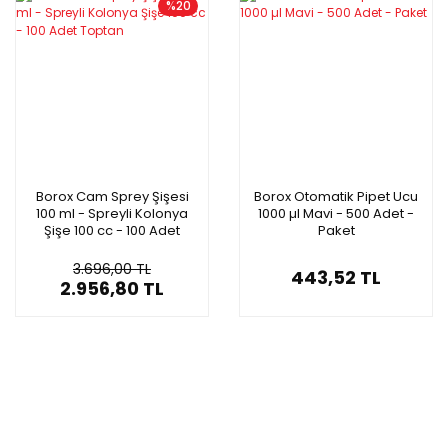
%20
Borox Cam Sprey Şişesi
Borox Otomatik Pipet Ucu
100 ml - Spreyli Kolonya
1000 µl Mavi - 500 Adet -
Şişe 100 cc - 100 Adet
Paket
Toptan
3.696,00 TL
443,52 TL
2.956,80 TL
Yeni
Yeni
%20
Yeni
%20
%15