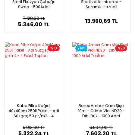
Steril Eküvyon Çubuğu
Sterilizatör Infrared -
Swap - 500Adet
Seramik Hazneli
7.128,00 TL
13.960,69 TL
5.346,00 TL
%10
Yeni
%20
Kaba Filtre Kağıdı
Borox Amber Cam Şişe
40x40cm 250li Paket - Adi
10ml - Crimp Vial ND20 -
Süzgeç 50 gr/m2 - 4
Dibi Düz - 1000 Adet
Paket Toptan
Toptan
5.913,60 TL
9.504,00 TL
5.322,24 TL
7.603,20 TL