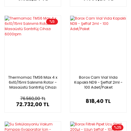
%5
Thermomac TMS6 Max 4 x
Borox Cam Vial Vida
6x10/15ml Salınımlı Rotor -
Kapaklı ND9 - Şeffaf 2ml -
Masaüstü Santrifüj Cihazı
100 Adet/Paket
6000rpm
76.560,00 TL
818,40 TL
72.732,00 TL
%25