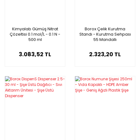
Kimyalab Gümüş Nitrat
Borox Çelik Kurutma
Çözeltisi 0.1 mol/L - 0.1 N -
Standı - Kurutma Sehpası
500 ml
55 Mandallı
3.083,52 TL
2.323,20 TL