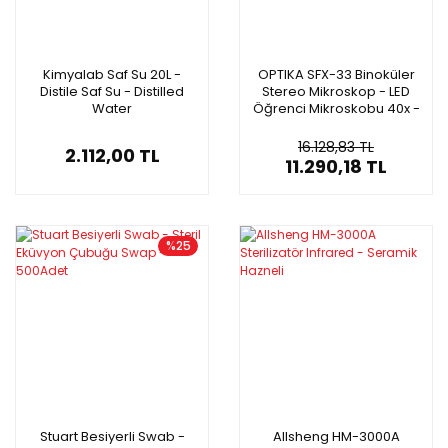
Kimyalab Saf Su 20L -
OPTIKA SFX-33 Binoküler
Distile Saf Su - Distilled
Stereo Mikroskop - LED
Water
Öğrenci Mikroskobu 40x -
Dokunmatik Panelli
16.128,83 TL
2.112,00 TL
11.290,18 TL
%25
Stuart Besiyerli Swab -
Allsheng HM-3000A