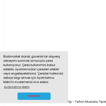
Blabmarket olarak, güvenilir bir alışveriş
deneyimi sunmak amacıyla çerez
kullanıyoruz. Çerez kullanımını kabul
edebilir, ayarlarınızdan çerezleri silebilir
veya engelleyebilirsiniz. Çerezler hakkında
detaylı bilgi almak için Aydınlatma
Metni'ni incelemenizi rica ederiz.
Aydınlatma Metni
WHATSAPP İLETİŞİM
Kabul Et
Borox Cam Ayırma Hunisi 500 ml - Konik Tip - Teflon Musluklu Tıpal