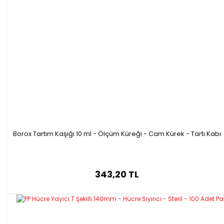
%15
%15
Schneider Maxx130 Asetat
Schneider Maxx130 Asetat
Kalemi Siyah - 1-3mm -
Kalemi Sarı - 1-3mm -
Cam Kalemi - 10 Adet
Cam Kalemi - 10 Adet
Borox Tartım Kaşığı 10 ml - Ölçüm Küreği - Cam Kürek - Tartı Kabı
1.056,00 TL
1.056,00 TL
897,60 TL
897,60 TL
343,20 TL