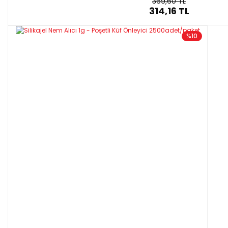
369,60 TL
314,16 TL
%10