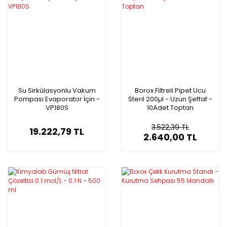
Su Sirkülasyonlu Vakum
Borox Filtreli Pipet Ucu
Pompası Evaporator İçin -
Steril 200µl - Uzun Şeffaf -
VP180S
10Adet Toptan
3.522,39 TL
19.222,79 TL
2.640,00 TL