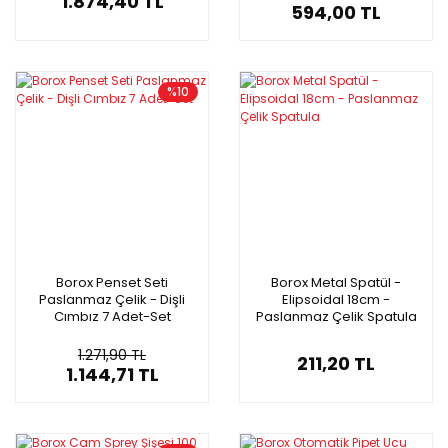
1.874,40 TL
594,00 TL
%10
Borox Penset Seti
Borox Metal Spatül -
Paslanmaz Çelik - Dişli
Elipsoidal 18cm -
Cımbız 7 Adet-Set
Paslanmaz Çelik Spatula
1.271,90 TL
211,20 TL
1.144,71 TL