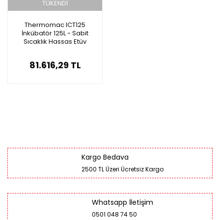
TÜKENDİ
Thermomac ICT125
İnkübatör 125L - Sabit
Sıcaklık Hassas Etüv
81.616,29 TL
Kargo Bedava
2500 TL Üzeri Ücretsiz Kargo
Whatsapp İletişim
0501 048 74 50