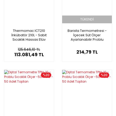
TÜKENDİ
Thermomac ICT210
Barista Termometresi -
İnkübatör 210L - Sabit
İçecek Süt Ölçer
Sıcaklık Hassas Etüv
Ayarlanabilir Problu
125.646,10 TL
214,79 TL
113.081,49 TL
%20
%20