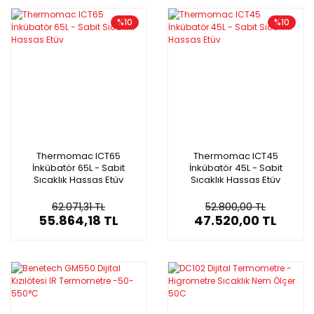
%10
%10
Thermomac ICT65
Thermomac ICT45
İnkübatör 65L - Sabit
İnkübatör 45L - Sabit
Sıcaklık Hassas Etüv
Sıcaklık Hassas Etüv
62.071,31 TL
52.800,00 TL
55.864,18 TL
47.520,00 TL