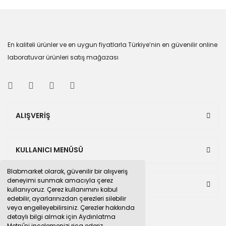
En kaliteli ürünler ve en uygun fiyatlarla Türkiye’nin en güvenilir online
laboratuvar ürünleri satış mağazası
ALIŞVERİŞ
KULLANICI MENÜSÜ
Blabmarket olarak, güvenilir bir alışveriş
deneyimi sunmak amacıyla çerez
BULUNDUĞUMUZ PAZAR YERLERİ
kullanıyoruz. Çerez kullanımını kabul
edebilir, ayarlarınızdan çerezleri silebilir
veya engelleyebilirsiniz. Çerezler hakkında
detaylı bilgi almak için Aydınlatma
Metni'ni incelemenizi rica ederiz.