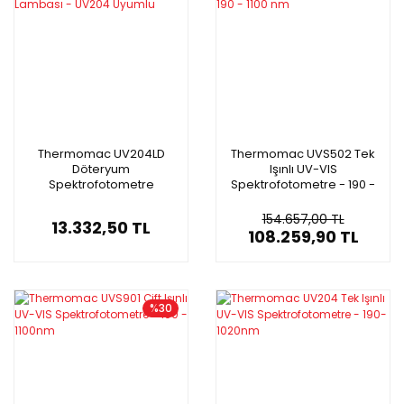
Thermomac UV204LD
Thermomac UVS502 Tek
Döteryum
Işınlı UV-VIS
Spektrofotometre
Spektrofotometre - 190 -
Lambası - UV204 Uyumlu
1100 nm
154.657,00 TL
13.332,50 TL
108.259,90 TL
%30