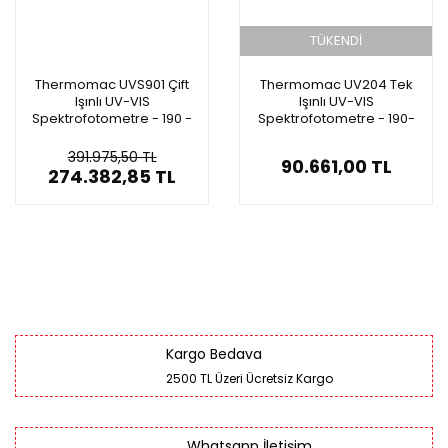
TÜKENDİ
Thermomac UVS901 Çift
Thermomac UV204 Tek
Işınlı UV-VIS
Işınlı UV-VIS
Spektrofotometre - 190 -
Spektrofotometre - 190-
1100nm
1020nm
391.975,50 TL
90.661,00 TL
274.382,85 TL
Kargo Bedava
2500 TL Üzeri Ücretsiz Kargo
Whatsapp İletişim