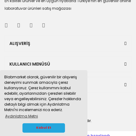
En kaliteli ürünler ve en uygun fiyatlarla Türkiye’nin en güvenilir online
laboratuvar ürünleri satış mağazası
ALIŞVERİŞ
KULLANICI MENÜSÜ
Blabmarket olarak, güvenilir bir alışveriş
deneyimi sunmak amacıyla çerez
BULUNDUĞUMUZ PAZAR YERLERİ
kullanıyoruz. Çerez kullanımını kabul
edebilir, ayarlarınızdan çerezleri silebilir
veya engelleyebilirsiniz. Çerezler hakkında
detaylı bilgi almak için Aydınlatma
Metni'ni incelemenizi rica ederiz.
Aydınlatma Metni
© 2015
blabmarket.com
Tüm hakları saklıdır.
WHATSAPP İLETİŞİM
Kabul Et