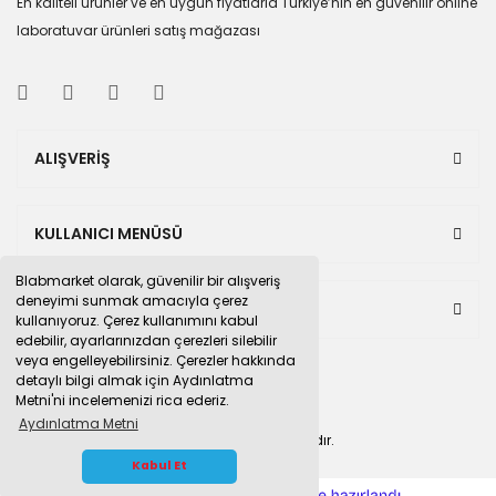
En kaliteli ürünler ve en uygun fiyatlarla Türkiye’nin en güvenilir online
laboratuvar ürünleri satış mağazası
ALIŞVERİŞ
KULLANICI MENÜSÜ
Blabmarket olarak, güvenilir bir alışveriş
deneyimi sunmak amacıyla çerez
BULUNDUĞUMUZ PAZAR YERLERİ
kullanıyoruz. Çerez kullanımını kabul
edebilir, ayarlarınızdan çerezleri silebilir
veya engelleyebilirsiniz. Çerezler hakkında
detaylı bilgi almak için Aydınlatma
Metni'ni incelemenizi rica ederiz.
Aydınlatma Metni
© 2015
blabmarket.com
Tüm hakları saklıdır.
WHATSAPP İLETİŞİM
Kabul Et