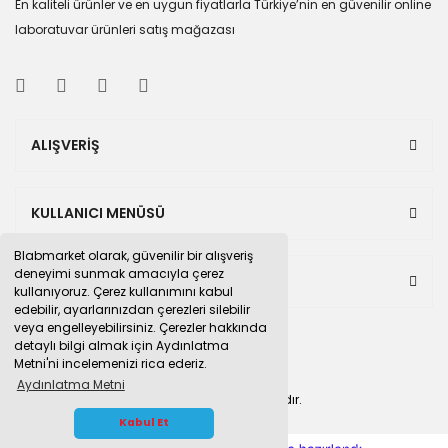
En kaliteli ürünler ve en uygun fiyatlarla Türkiye’nin en güvenilir online
laboratuvar ürünleri satış mağazası
ALIŞVERİŞ
KULLANICI MENÜSÜ
Blabmarket olarak, güvenilir bir alışveriş
deneyimi sunmak amacıyla çerez
BULUNDUĞUMUZ PAZAR YERLERİ
kullanıyoruz. Çerez kullanımını kabul
edebilir, ayarlarınızdan çerezleri silebilir
veya engelleyebilirsiniz. Çerezler hakkında
detaylı bilgi almak için Aydınlatma
Metni'ni incelemenizi rica ederiz.
Aydınlatma Metni
© 2015
blabmarket.com
Tüm hakları saklıdır.
WHATSAPP İLETİŞİM
Kabul Et