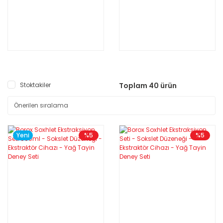
Stoktakiler
Toplam 40 ürün
Yeni
%5
%5