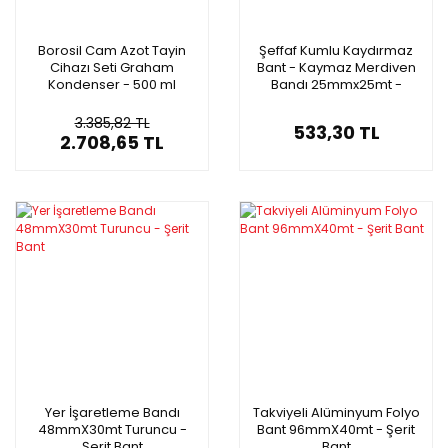
Borosil Cam Azot Tayin
Şeffaf Kumlu Kaydırmaz
Cihazı Seti Graham
Bant - Kaymaz Merdiven
Kondenser - 500 ml
Bandı 25mmx25mt -
Transparan Kaymaz Bant
- 1 Adet/Paket
3.385,82 TL
533,30 TL
2.708,65 TL
Yer İşaretleme Bandı
Takviyeli Alüminyum Folyo
48mmX30mt Turuncu -
Bant 96mmX40mt - Şerit
Şerit Bant
Bant