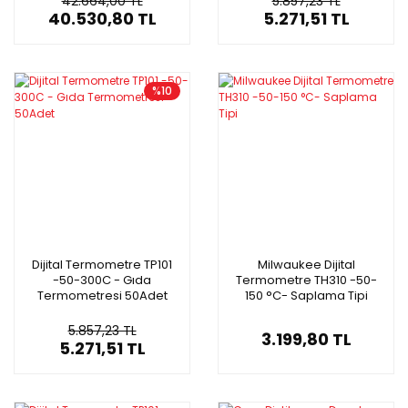
42.664,00 TL
5.857,23 TL
40.530,80 TL
5.271,51 TL
%10
Dijital Termometre TP101
Milwaukee Dijital
-50-300C - Gıda
Termometre TH310 -50-
Termometresi 50Adet
150 °C- Saplama Tipi
5.857,23 TL
3.199,80 TL
5.271,51 TL