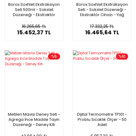
Borox Soxhlet Ekstraksiyon
Borox Soxhlet Ekstraksiyon
Seti 500ml - Sokslet
Seti - Sokslet Düzeneği -
Düzeneği - Ekstraktör
Ekstraktör Cihazı - Yağ
Cihazı - Yağ Tayin Deney
Tayin Deney Seti
Seti
16.265,65 TL
17.332,25 TL
15.452,37 TL
16.465,64 TL
%5
%10
Metilen Mavisi Deney Seti -
Dijital Termometre TP101 -
Agrega İnce Madde Tayin
Problu Sıcaklık Ölçer - 50
Düzeneği - Deney Kiti
Adet