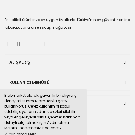
En kaliteli ürünler ve en uygun fiyatlarla Türkiye’nin en güvenilir online
laboratuvar ürünleri satış mağazası
ALIŞVERİŞ
KULLANICI MENÜSÜ
Blabmarket olarak, güvenilir bir alışveriş
deneyimi sunmak amacıyla çerez
BULUNDUĞUMUZ PAZAR YERLERİ
kullanıyoruz. Çerez kullanımını kabul
edebilir, ayarlarınızdan çerezleri silebilir
veya engelleyebilirsiniz. Çerezler hakkında
detaylı bilgi almak için Aydınlatma
Metni'ni incelemenizi rica ederiz.
Aydınlatma Metni