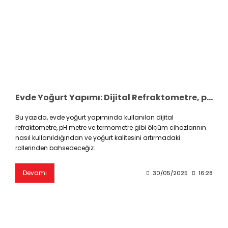
Evde Yoğurt Yapımı: Dijital Refraktometre, pH Metre ve Termometre ile Kalite Kontrol
Bu yazıda, evde yoğurt yapımında kullanılan dijital
refraktometre, pH metre ve termometre gibi ölçüm cihazlarının
nasıl kullanıldığından ve yoğurt kalitesini artırmadaki
rollerinden bahsedeceğiz.
Devamı
30/05/2025
16:28