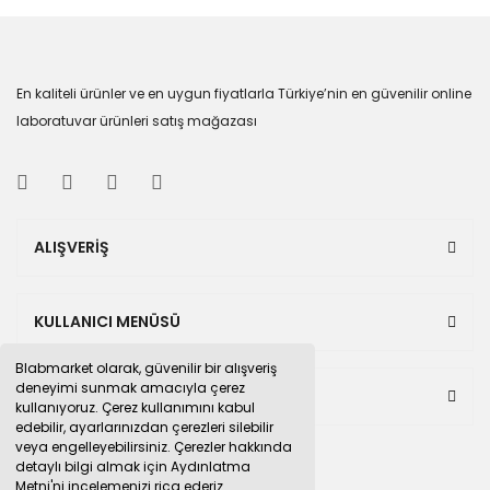
En kaliteli ürünler ve en uygun fiyatlarla Türkiye’nin en güvenilir online
laboratuvar ürünleri satış mağazası
ALIŞVERİŞ
KULLANICI MENÜSÜ
Blabmarket olarak, güvenilir bir alışveriş
deneyimi sunmak amacıyla çerez
BULUNDUĞUMUZ PAZAR YERLERİ
kullanıyoruz. Çerez kullanımını kabul
edebilir, ayarlarınızdan çerezleri silebilir
veya engelleyebilirsiniz. Çerezler hakkında
detaylı bilgi almak için Aydınlatma
Metni'ni incelemenizi rica ederiz.