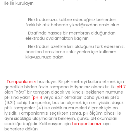
ile ile kurulayın.
Elektrodunuzu, kalibre edeceğiniz beherden
·
farklı bir atık beherde yıkadığınızdan emin olun.
Etrafında hassas bir membran olduğundan
·
elektrodu ovalamaktan kaçının.
Elektrodun özellikle kirli olduğunu fark ederseniz,
·
önerilen temizleme solüsyonları için kullanım
kılavuzunuza bakın.
.
Tamponlarınızı
hazırlayın. Bir pH metreyi kalibre etmek için
genellikle birden fazla tampona ihtiyacınız olacaktır. İlki
pH 7
olan "nötr" bir tampon olacak ve ikincisi beklenen numune
pH'sına yakın "
pH 4
veya 9.21” olmalıdır. Daha yüksek pH'a
(9.21) sahip tamponlar, bazları ölçmek için en iyisidir, düşük
pH'lı tamponlar (4) ise asidik numuneleri ölçmek için en
iyisidir. Tamponlarınızı seçtikten sonra, pH ölçüm cihazı ile
aynı sıcaklığa ulaşmalarını bekleyin, çünkü pH okumaları
sıcaklığa bağlıdır. Kalibrasyon için
tamponlarınızı
ayrı
beherlere dökün.