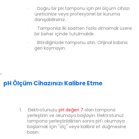
Doğru bir pH tamponu için pH ölçüm cihazı
·
üreticinize veya profesyonel bir kuruma
danışabilirsiniz..
Tamponlar iki saatten fazla olmamak üzere
·
bir beher içinde tutulmalıdır.
Bitirdiğinizde tamponu atın. Orijinal kabına
·
geri koymayın.
-
pH Ölçüm Cihazınızı Kalibre Etme
1.
Elektrotunuzu
pH değeri 7
olan tampona
yerleştirin ve okumaya başlayın. Elektrotunuz
tampona yerleştirildikten sonra pH'ı okumaya
başlamak için "ölç" veya kalibre et düğmesine
basın.