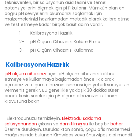
teknisyenleri, bir solüsyonun asiditesini ve temel
potansiyellerini ölçmek için pH'ı kullanır. Mümkün olan en
doğru pH seviyelerini okumanızı sağlamak için
malzemelerinizi hazırlamadan metodik olarak kalibre etme
ve test etmeye kadar birçok basit adım vardır.
1-
Kalibrasyona Hazırlık
2-
pH Ölçüm Cihazınızı Kalibre Etme
3-
pH Ölçüm Cihazınızı Kullanma
Kalibrasyona Hazırlık
-
pH ölçüm cihazınızı
açın. pH ölçüm cihazınızı kalibre
etmeye ve kullanmaya başlamadan önce ilk olarak
açmanız ve ölçüm cihazının ısınması için yeterli süreye izin
vermeniz gerekir. Bu genellikle yaklaşık 30 dakika sürer,
ancak kesin süreler için pH ölçüm cihazınızın kullanım
kılavuzuna bakın.
.
Elektrodunuzu temizleyin.
Elektrodu saklama
solüsyonundan
çıkarın ve
damıtılmış su
ile boş bir
beher
üzerine durulayın. Duruladıktan sonra, çoğu ofis malzemesi
mağazasında bulunan Kimwipes veya Shurwipes gibi mendil