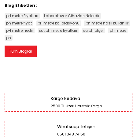
Blog Etiketleri :
pH metre Fiyatları
Laboratuvar Cihazları Nelerdir
ph metre fiyat
pH metre kalibrasyonu
ph metre nasıl kullanılır
pH metre nedir
süt ph metre fiyatları
su ph ölçer
ph metre
ph
Tüm Bloglar
Kargo Bedava
2500 TL Üzeri Ücretsiz Kargo
Whatsapp İletişim
0501 048 74 50