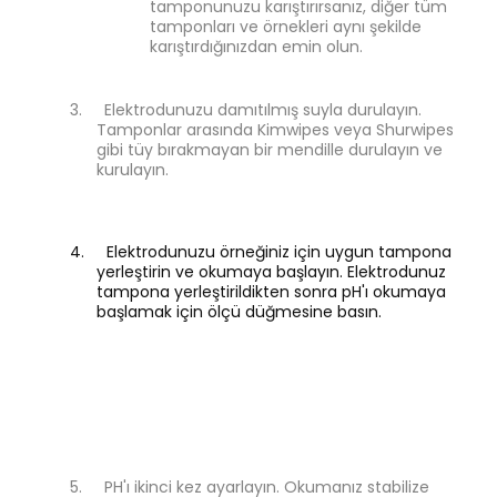
tamponunuzu karıştırırsanız, diğer tüm
tamponları ve örnekleri aynı şekilde
karıştırdığınızdan emin olun.
3.
Elektrodunuzu damıtılmış suyla durulayın.
Tamponlar arasında Kimwipes veya Shurwipes
gibi tüy bırakmayan bir mendille durulayın ve
kurulayın.
4.
Elektrodunuzu örneğiniz için uygun tampona
yerleştirin ve okumaya başlayın. Elektrodunuz
tampona yerleştirildikten sonra pH'ı okumaya
başlamak için ölçü düğmesine basın.
5.
PH'ı ikinci kez ayarlayın. Okumanız stabilize