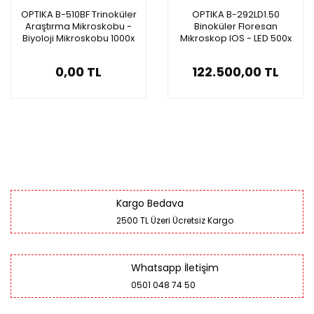
OPTIKA B-510BF Trinoküler
OPTIKA B-292LD1.50
Araştırma Mikroskobu -
Binoküler Floresan
Biyoloji Mikroskobu 1000x
Mikroskop IOS - LED 500x
Araştırma Mikroskobu
0,00 TL
122.500,00 TL
Kargo Bedava
2500 TL Üzeri Ücretsiz Kargo
Whatsapp İletişim
0501 048 74 50