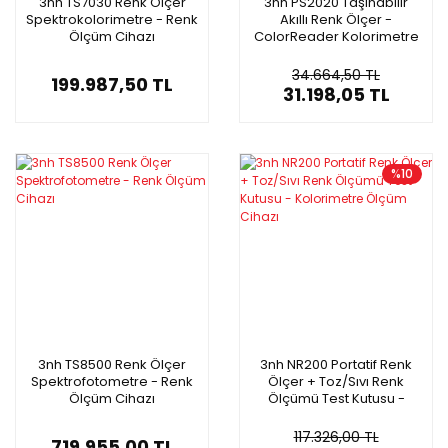
3nh TS7030 Renk Ölçer
3nh PS2020 Taşınabilir
Spektrokolorimetre - Renk
Akıllı Renk Ölçer -
Ölçüm Cihazı
ColorReader Kolorimetre
- Renk Ölçüm Cihazı
34.664,50 TL
199.987,50 TL
31.198,05 TL
%10
3nh TS8500 Renk Ölçer
3nh NR200 Portatif Renk
Spektrofotometre - Renk
Ölçer + Toz/Sıvı Renk
Ölçüm Cihazı
Ölçümü Test Kutusu -
Kolorimetre Ölçüm Cihazı
117.326,00 TL
719.955,00 TL