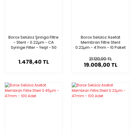
Borox Selüloz Şırınga Filtre
Borox Selüloz Asetat
- Steril - 0.22µm - CA
Membran Filtre Steril
Syringe Filter - Yeşil - 50
0.22µm - 47mm - 10 Paket
Adet
Toptan
21.120,00 TL
1.478,40 TL
19.008,00 TL