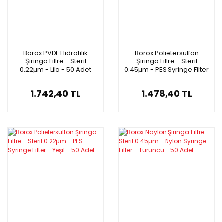
Borox PVDF Hidrofilik
Borox Polietersülfon
Şırınga Filtre - Steril
Şırınga Filtre - Steril
0.22µm - Lila - 50 Adet
0.45µm - PES Syringe Filter
- Yeşil - 50 Adet
1.742,40 TL
1.478,40 TL