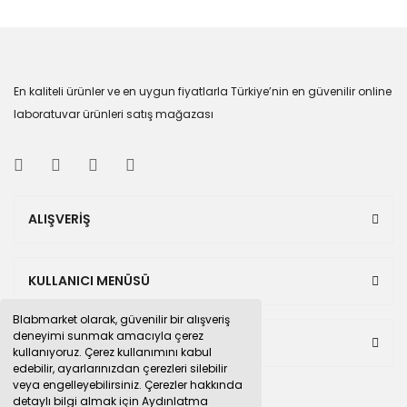
En kaliteli ürünler ve en uygun fiyatlarla Türkiye’nin en güvenilir online
laboratuvar ürünleri satış mağazası
ALIŞVERİŞ
KULLANICI MENÜSÜ
Blabmarket olarak, güvenilir bir alışveriş
deneyimi sunmak amacıyla çerez
BULUNDUĞUMUZ PAZAR YERLERİ
kullanıyoruz. Çerez kullanımını kabul
edebilir, ayarlarınızdan çerezleri silebilir
veya engelleyebilirsiniz. Çerezler hakkında
detaylı bilgi almak için Aydınlatma