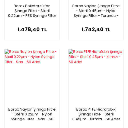
Borox Polietersülfon
Borox Naylon Şırınga Filtre
Şırınga Filtre - Steril
- Steril 0.45µm - Nylon
0.22µm - PES Syringe Filter
Syringe Filter - Turuncu -
- Yeşil - 50 Adet
50 Adet
1.478,40 TL
1.742,40 TL
Borox Naylon Şırınga Filtre
Borox PTFE Hidrofobik
- Steril 0.22µm - Nylon
Şırınga Filtre - Steril
Syringe Filter - Sarı - 50
0.45µm - Kırmızı - 50 Adet
Adet