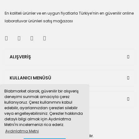
En kaliteli ürünler ve en uygun fiyatlarla Türkiye’nin en güvenilir online
laboratuvar ürünleri satış mağazası
ALIŞVERİŞ
KULLANICI MENÜSÜ
Blabmarket olarak, güvenilir bir alışveriş
deneyimi sunmak amacıyla çerez
BULUNDUĞUMUZ PAZAR YERLERİ
kullanıyoruz. Çerez kullanımını kabul
edebilir, ayarlarınızdan çerezleri silebilir
veya engelleyebilirsiniz. Çerezler hakkında
detaylı bilgi almak için Aydınlatma
Metni'ni incelemenizi rica ederiz.
Aydınlatma Metni
© 2015
blabmarket.com
Tüm hakları saklıdır.