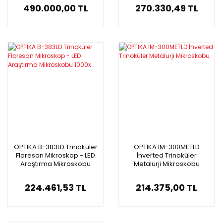
490.000,00 TL
270.330,49 TL
OPTIKA B-383LD Trinoküler
OPTIKA IM-300METLD
Floresan Mikroskop - LED
İnverted Trinoküler
Araştırma Mikroskobu
Metalurji Mikroskobu
1000x
224.461,53 TL
214.375,00 TL