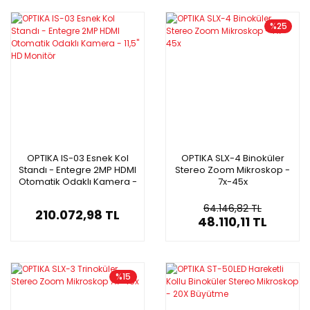
%25
OPTIKA IS-03 Esnek Kol
OPTIKA SLX-4 Binoküler
Standı - Entegre 2MP HDMI
Stereo Zoom Mikroskop -
Otomatik Odaklı Kamera -
7x-45x
11,5'' HD Monitör
64.146,82 TL
210.072,98 TL
48.110,11 TL
%15