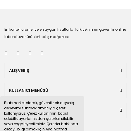
En kaliteli ürünler ve en uygun fiyatlarla Türkiye’nin en güvenilir online
laboratuvar ürünleri satış mağazası
ALIŞVERİŞ
KULLANICI MENÜSÜ
Blabmarket olarak, güvenilir bir alışveriş
deneyimi sunmak amacıyla çerez
BULUNDUĞUMUZ PAZAR YERLERİ
kullanıyoruz. Çerez kullanımını kabul
edebilir, ayarlarınızdan çerezleri silebilir
veya engelleyebilirsiniz. Çerezler hakkında
detaylı bilgi almak için Aydınlatma