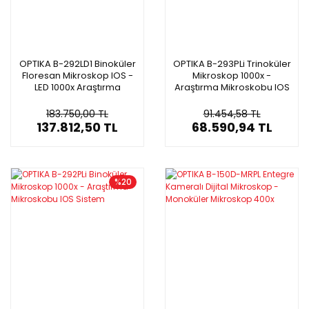
OPTIKA B-292LD1 Binoküler
OPTIKA B-293PLi Trinoküler
Floresan Mikroskop IOS -
Mikroskop 1000x -
LED 1000x Araştırma
Araştırma Mikroskobu IOS
Mikroskobu
Sistem
183.750,00 TL
91.454,58 TL
137.812,50 TL
68.590,94 TL
%20