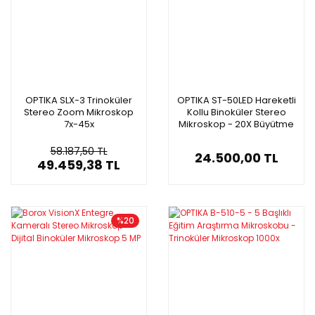
OPTIKA SLX-3 Trinoküler
OPTIKA ST-50LED Hareketli
Stereo Zoom Mikroskop
Kollu Binoküler Stereo
7x-45x
Mikroskop - 20X Büyütme
58.187,50 TL
24.500,00 TL
49.459,38 TL
%20