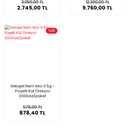
3.050,00 TL
12.200,00 TL
2.745,00 TL
9.760,00 TL
%10
Silikajel Nem Alıcı 0.5g -
Poşetli Küf Önleyici
2000ad/paket
976,00 TL
878,40 TL