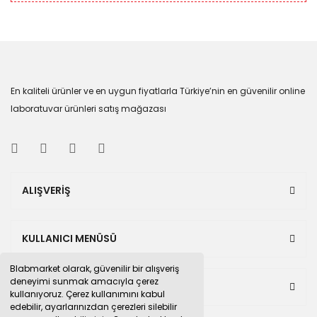
En kaliteli ürünler ve en uygun fiyatlarla Türkiye’nin en güvenilir online
laboratuvar ürünleri satış mağazası
ALIŞVERİŞ
KULLANICI MENÜSÜ
Blabmarket olarak, güvenilir bir alışveriş
deneyimi sunmak amacıyla çerez
BULUNDUĞUMUZ PAZAR YERLERİ
kullanıyoruz. Çerez kullanımını kabul
edebilir, ayarlarınızdan çerezleri silebilir