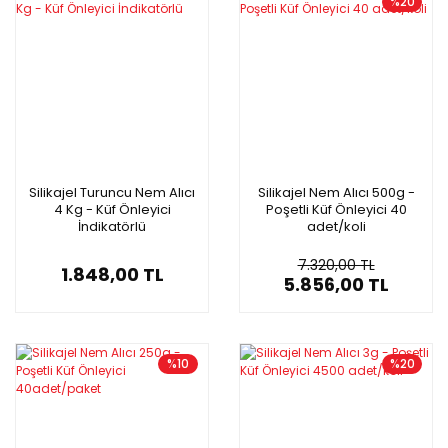
%20
Silikajel Turuncu Nem Alıcı
Silikajel Nem Alıcı 500g -
4 Kg - Küf Önleyici
Poşetli Küf Önleyici 40
İndikatörlü
adet/koli
7.320,00 TL
1.848,00 TL
5.856,00 TL
%10
%20