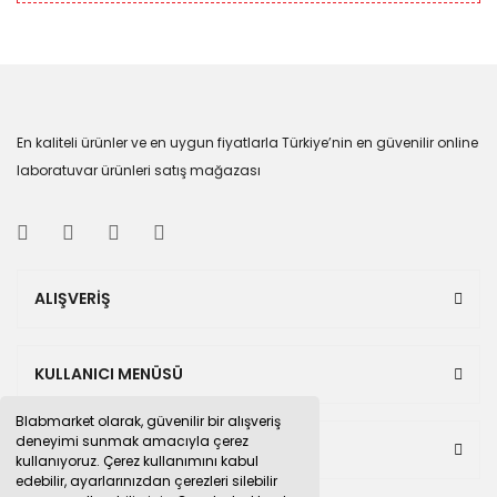
En kaliteli ürünler ve en uygun fiyatlarla Türkiye’nin en güvenilir online
laboratuvar ürünleri satış mağazası
ALIŞVERİŞ
KULLANICI MENÜSÜ
Blabmarket olarak, güvenilir bir alışveriş
deneyimi sunmak amacıyla çerez
BULUNDUĞUMUZ PAZAR YERLERİ
kullanıyoruz. Çerez kullanımını kabul
edebilir, ayarlarınızdan çerezleri silebilir