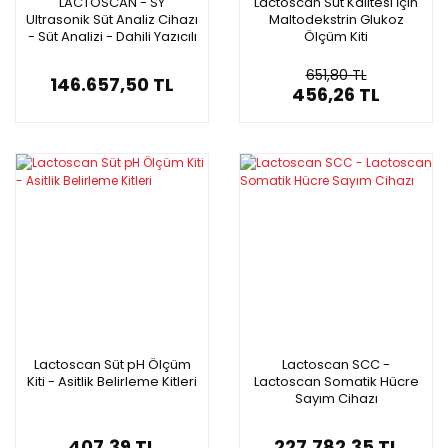
LACTOSCAN - SY
Lactoscan Süt Kalitesi İçin
Ultrasonik Süt Analiz Cihazı
Maltodekstrin Glukoz
- Süt Analizi - Dahili Yazıcılı
Ölçüm Kiti
Süt Analiz Cihazı
651,80 TL
146.657,50 TL
456,26 TL
Lactoscan Süt pH Ölçüm
Lactoscan SCC -
Kiti - Asitlik Belirleme Kitleri
Lactoscan Somatik Hücre
Sayım Cihazı
407,39 TL
227.782,35 TL