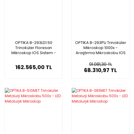
OPTIKA B-293LD1.50
OPTIKA B-293PLi Trinoküler
Trinoküler Floresan
Mikroskop 1000x -
Mikroskop IOS Sistem -
Araştırma Mikroskobu IOS
Araştırma Mikroskobu
Sistem
500x
91.081,30 TL
162.565,00 TL
68.310,97 TL