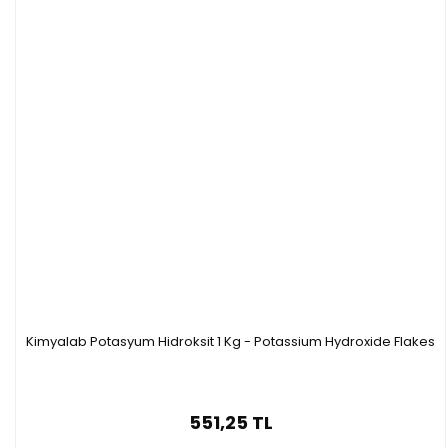
kullanılır.
1 kg SQR (HDPE)
Özellikleri
·
Saflık: 98-102%
Kimyalab Potasyum Hidroksit 1 Kg - Potassium Hydroxide Flakes
·
Formülü : Al2(SO4)3
·
Molar kütle: 342.15g/ mol
551,25 TL