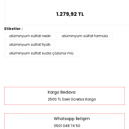
1.279,92 TL
Etiketler :
alüminyum sülfat nedir
alüminyum sülfat formülü
alüminyum sülfat fiyatı
alüminyum sülfat suda çözünür mü
Kargo Bedava
2500 TL Üzeri Ücretsiz Kargo
Whatsapp İletişim
0501 048 74 50