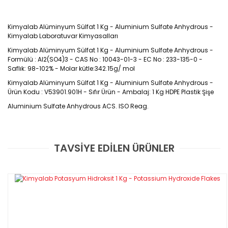
Kimyalab Alüminyum Sülfat 1 Kg - Aluminium Sulfate Anhydrous - 
Kimyalab Laboratuvar Kimyasalları
Kimyalab Alüminyum Sülfat 1 Kg - Aluminium Sulfate Anhydrous - 
Formülü : Al2(SO4)3 - CAS No : 10043-01-3 - EC No : 233-135-0 - 
Saflık: 98-102% - Molar kütle:342.15g/ mol
Kimyalab Alüminyum Sülfat 1 Kg - Aluminium Sulfate Anhydrous - 
Ürün Kodu : V53901.901H - Sıfır Ürün - Ambalaj: 1 Kg HDPE Plastik Şişe
Aluminium Sulfate Anhydrous ACS. ISO Reag.
CAS No : 10043-01-3
TAVSİYE EDİLEN ÜRÜNLER
Bu ürüne ilk yorumu siz yapın!
Alüminyum sülfat Al₂(SO₄)₃ formülüne sahip
kimyasal bir bileşiktir. Suda çözünür ve esas
Yorum Yaz
olarak içme suyu ve atık su arıtma
tesislerinin saflaştırılmasında ve ayrıca
kağıt imalatında pıhtılaştırıcı bir ajan olarak