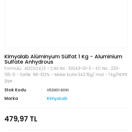
Kimyalab Alüminyum Sülfat 1 Kg - Aluminium
Sulfate Anhydrous
Formülü : Al2(SO4)3 - CAS No : 10043-01-3 - EC No : 233-
135-0 - Saflık: 98-102% - Molar kütle:342.15g/ mol - 1 kg/HDPE
Şişe
Stok Kodu
V53901.901H
Marka
KimyaLab
479,97 TL