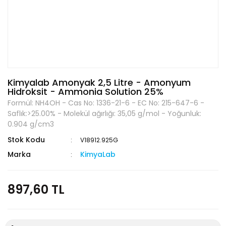
Kimyalab Amonyak 2,5 Litre - Amonyum
Hidroksit - Ammonia Solution 25%
Formül: NH4OH - Cas No: 1336-21-6 - EC No: 215-647-6 -
Saflık:>25.00% - Molekül ağırlığı: 35,05 g/mol - Yoğunluk:
0.904 g/cm3
Stok Kodu
V18912.925G
Marka
KimyaLab
897,60 TL