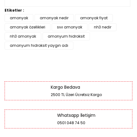
Etiketler :
amonyak
amonyak nedir
amonyak fiyat
amonyak özellikleri
sıvı amonyak
nh3 nedir
nh3 amonyak
amonyum hidroksit
amonyum hidroksit yaygın adı
Kargo Bedava
2500 TL Üzeri Ücretsiz Kargo
Whatsapp İletişim
0501 048 74 50