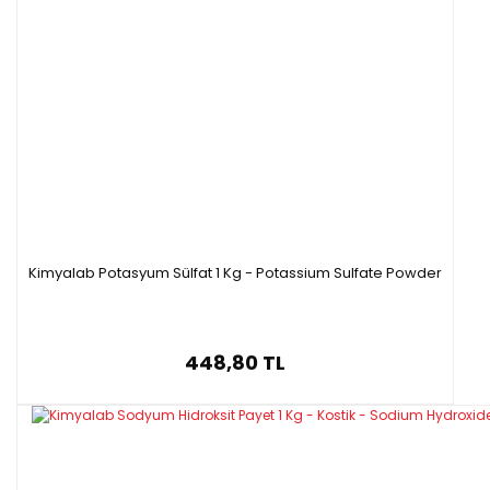
Ayrıca soğutma sistemlerinde bir soğutucu
olarak kullanılır. Kimya endüstrisinde,
amonyak, çeşitli kimyasal ürünlerin
üretiminde ve organik sentezde önemli bir
ara madde olarak görev yapar. Ancak
amonyak, zehirli ve yanıcı bir gaz olduğu için
işlenirken dikkatli bir şekilde kullanılmalıdır.
Kimyalab Potasyum Sülfat 1 Kg - Potassium Sulfate Powder
2,5L
/ GLS
448,80 TL
Özellikleri
-
Saflık: >25.00%
-
Formül: NH₄OH