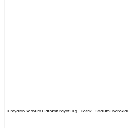
-
Molekül ağırlığı: 35,05g/mol
3
-
Yoğunluk: 0,904 g/cm
Kimyalab Sodyum Hidroksit Payet 1 Kg - Kostik - Sodium Hydroxid