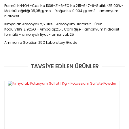
Formül:NH4OH -Cas No:1336-21-6-EC No:215-647-6-Saflık:>25.00% -
Molekül ağırlığı:35,05g/mol - Yoğunluk:0.904 g/cm3 - amonyum
hidroksit
Kimyalab Amonyak 2,5 Litre - Amonyum Hidroksit - Ürün
Kodu:V18912.925G - Ambalaj:2,5 L Cam Şişe - amonyum hidroksit
formülü - amonyak fiyat - amonyak 25
Ammonia Solution 25% Laboratory Grade
Cas
No:
1336-21-6
TAVSİYE EDİLEN ÜRÜNLER
Bu ürüne ilk yorumu siz yapın!
Amonyak (NH3), renksiz, keskin kokulu bir
Yorum Yaz
gazdır ve azot ve hidrojen atomlarının
birleşmesiyle oluşur. Sanayide ve
laboratuvarlarda yaygın olarak kullanılır.
Temel olarak gübre üretiminde azot kaynağı
olarak kullanılır ve tarım sektöründe bitki
besin maddesi olarak önemli bir rol oynar.