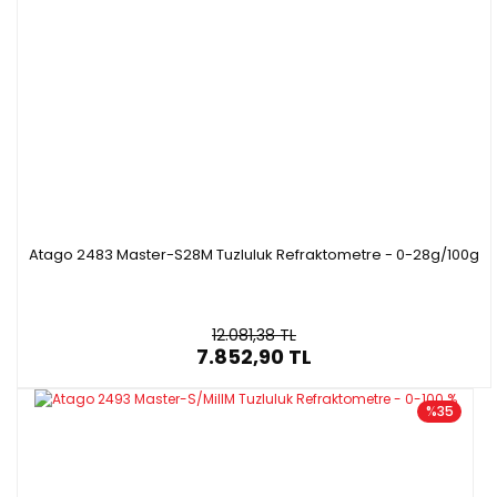
Atago 2483 Master-S28M Tuzluluk Refraktometre - 0-28g/100g
12.081,38 TL
7.852,90 TL
%35