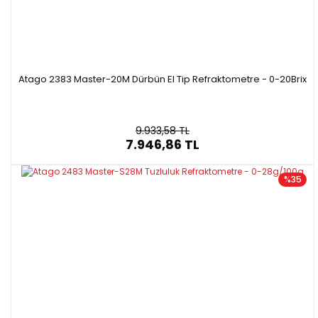
Atago 2383 Master-20M Dürbün El Tip Refraktometre - 0-20Brix
9.933,58 TL
7.946,86 TL
%35