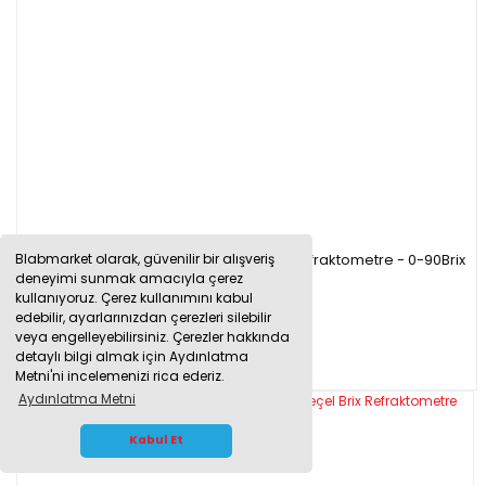
Atago 2363 Master-500 Dürbün El Tip Refraktometre - 0-90Brix
Blabmarket olarak, güvenilir bir alışveriş
deneyimi sunmak amacıyla çerez
kullanıyoruz. Çerez kullanımını kabul
edebilir, ayarlarınızdan çerezleri silebilir
15.840,00 TL
veya engelleyebilirsiniz. Çerezler hakkında
12.672,00 TL
detaylı bilgi almak için Aydınlatma
Metni'ni incelemenizi rica ederiz.
Aydınlatma Metni
WHATSAPP İLETİŞİM
Kabul Et