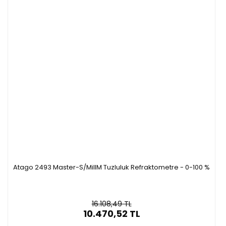
Atago 2493 Master-S/MillM Tuzluluk Refraktometre - 0-100 %
16.108,49 TL
10.470,52 TL