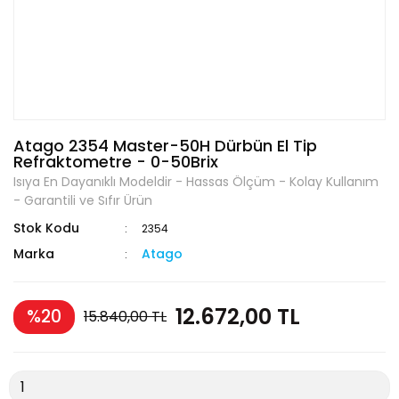
Atago 2354 Master-50H Dürbün El Tip
Refraktometre - 0-50Brix
Isıya En Dayanıklı Modeldir - Hassas Ölçüm - Kolay Kullanım
- Garantili ve Sıfır Ürün
Stok Kodu
2354
Marka
Atago
12.672,00 TL
%20
15.840,00 TL