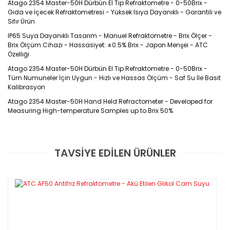
Atago 2354 Master-50H Dürbün El Tip Refraktometre - 0-50Brix -
Gıda ve İçecek Refraktometresi - Yüksek Isıya Dayanıklı - Garantili ve
Sıfır Ürün
IP65 Suya Dayanıklı Tasarım - Manuel Refraktometre - Brix Ölçer -
Brix Ölçüm Cihazı - Hassasiyet: ±0.5% Brix - Japon Menşei - ATC
Özelliği
Atago 2354 Master-50H Dürbün El Tip Refraktometre - 0-50Brix -
Tüm Numuneler İçin Uygun - Hızlı ve Hassas Ölçüm - Saf Su İle Basit
Kalibrasyon
Atago 2354 Master-50H Hand Held Refractometer - Developed for
Measuring High-temperature Samples up to Brix 50%
Bu model yüksek sıcaklıktaki numuneleri (et
TAVSİYE EDİLEN ÜRÜNLER
Bu ürüne ilk yorumu siz yapın!
suyu, çorba, sos vb.) ölçmek için uygundur.
Özel olarak tasarlanmış
temperli
cam
prizma ve numune alanı diğer
refraktometrelere
Yorum Yaz
göre daha dayanıklıdır.
MASTER-50H, MASTER-Serisinin ısıya en
dayanıklı modelidir.