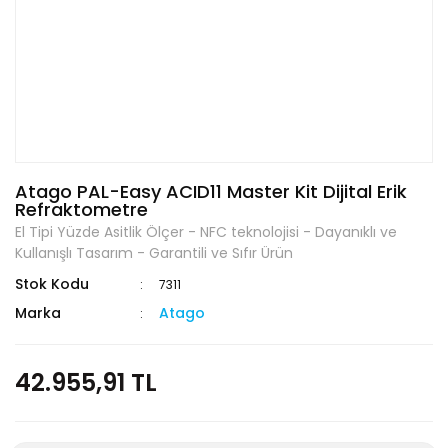
Atago PAL-Easy ACID11 Master Kit Dijital Erik
Refraktometre
El Tipi Yüzde Asitlik Ölçer - NFC teknolojisi - Dayanıklı ve
Kullanışlı Tasarım - Garantili ve Sıfır Ürün
Stok Kodu
7311
Marka
Atago
42.955,91 TL