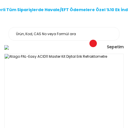
li Tüm Siparişlerde Havale/EFT Ödemelere Özel %10 Ek İndi
Sepetim