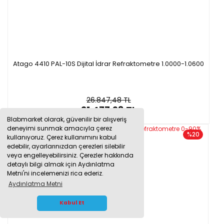
Atago 4410 PAL-10S Dijital İdrar Refraktometre 1.0000-1.0600
26.847,48 TL
21.477,98 TL
Blabmarket olarak, güvenilir bir alışveriş
deneyimi sunmak amacıyla çerez
%20
kullanıyoruz. Çerez kullanımını kabul
edebilir, ayarlarınızdan çerezleri silebilir
veya engelleyebilirsiniz. Çerezler hakkında
detaylı bilgi almak için Aydınlatma
Metni'ni incelemenizi rica ederiz.
Aydınlatma Metni
WHATSAPP İLETİŞİM
Kabul Et