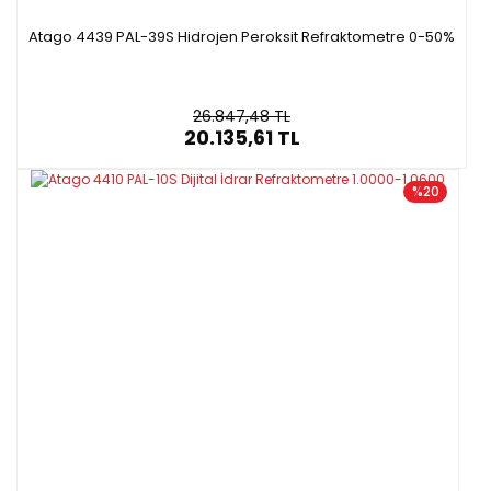
Atago 4439 PAL-39S Hidrojen Peroksit Refraktometre 0-50%
26.847,48 TL
20.135,61 TL
%20