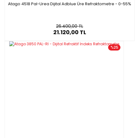
Uluslararası koruma sınıfı: IP65
Atago 4518 Pal-Urea Dijital Adblue Üre Refraktometre - 0-55%
Boyut & Ağırlık: 55(W)×31(D)×109(H)mm, 100g
26.400,00 TL
21.120,00 TL
%25