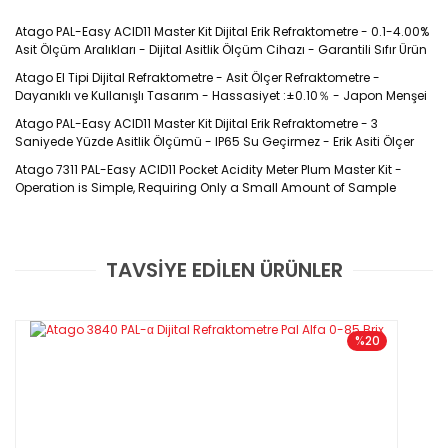
Atago PAL-Easy ACID11 Master Kit Dijital Erik Refraktometre - 0.1-4.00%
Asit Ölçüm Aralıkları - Dijital Asitlik Ölçüm Cihazı - Garantili Sıfır Ürün
Atago El Tipi Dijital Refraktometre - Asit Ölçer Refraktometre -
Dayanıklı ve Kullanışlı Tasarım - Hassasiyet :±0.10％ - Japon Menşei
Atago PAL-Easy ACID11 Master Kit Dijital Erik Refraktometre - 3
Saniyede Yüzde Asitlik Ölçümü - IP65 Su Geçirmez - Erik Asiti Ölçer
Atago 7311 PAL-Easy ACID11 Pocket Acidity Meter Plum Master Kit -
Operation is Simple, Requiring Only a Small Amount of Sample
TAVSİYE EDİLEN ÜRÜNLER
Atago El tipi dijital meyve asitliği ölçer dayanıklı
Bu ürüne ilk yorumu siz yapın!
tasarım, kolay ve hızlı kullanım gibi birçok avantaja
sahiptir. Çok küçük hacimde numuneye ihtiyaç
duyan Atago 7311 PAL-Easy ACID11 Master Kit - Dijital
Yorum Yaz
%20
Erik Refraktometresi ölçüm işlemini 3 saniye
içerisinde gerçekleştirir. Geleneksel asitlik ölçüm
problarından alışık olunan birçok endişeyi ortadan
kaldırır. Kırılma riski yoktur, elektrod koruma sıvısı
değiştirme zahmetine gerek yoktur.