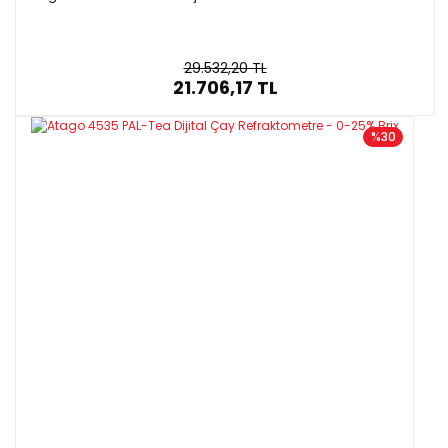
29.532,20 TL
21.706,17 TL
%30