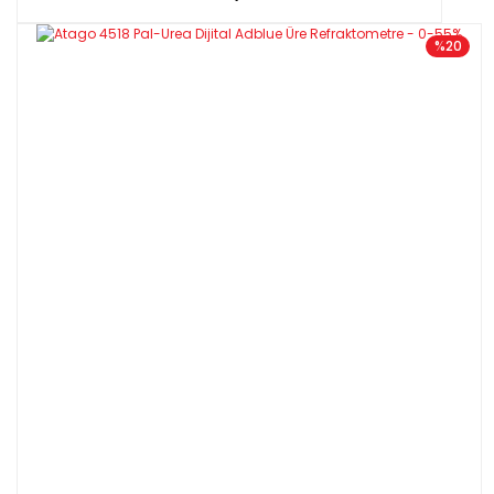
- NFC (Near Field Communication) teknolojisi ile veri iletim
işlevine sahiptir.
%20
- Veri geçmişine, herhangi bir Android cihazına veya PC
bağlantılı USB NFC Okuyucu kullanılarak PAL-NFC yardımı ile
erişilebilir.
Teknik Özellikleri:
Model: PAL-Easy ACID11 Master Kit
Skala:
Asit
Ölçüm Aralığı: Asit : 0.10 - 4.00
％
Sıcaklık: 10.0- 40.0℃
Doğruluk: Asit : ±0.10
％
(0.10 - 1.00
％
)
Bağıl Hassasiyet: ±10% (1.01 - 4.00%)
±1℃
Ölçüm süresi: Yaklaşık 3 saniye
Güç kaynağı : 2 x AAA Pil