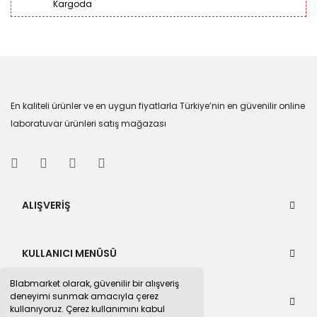
Kargoda
En kaliteli ürünler ve en uygun fiyatlarla Türkiye’nin en güvenilir online
laboratuvar ürünleri satış mağazası
ALIŞVERİŞ
KULLANICI MENÜSÜ
Blabmarket olarak, güvenilir bir alışveriş
deneyimi sunmak amacıyla çerez
BULUNDUĞUMUZ PAZAR YERLERİ
kullanıyoruz. Çerez kullanımını kabul