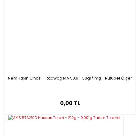
Özellikleri
- Halojen radyotörler, grafik ekran, text menü ve bilgisayar klavye ile raporla
- Ats 120 Nem Tayin Cihazı; 20 adet kurutma ayar hafızası bulunmaktadır.
- 4 adet kurutma profili : Standard, Yavaş, Normal, Hızlı
- Halojen radyatör efektif örnek kurutma sağlar
- Hızlı ve hassas bir şekilde nem ölçümü sağlamaktadır.
- Cihazın ana kullanım alanı kalite kontrol olduğu gibi; inşaat malzemeleri, b
kullanılmaktadır.
- Cihazın dengede olduğunu görebilmeniz için arka bölümünde su terazisi 
- Harici yazıcı bağlanarak raporlar basılabilir.
Nem Tayin Cihazı - Radwag MA 50.R - 50gr/1mg - Rutubet Ölçer
- Ücretsiz olarak bilgisayar ara yüzünün bulunduğu cd si ürün ile birlikte gel
- Ürünle birlikte 10 adet alüminyum ölçüm kabı gelmektedir.
0,00 TL
Teknik Özellikleri:
120 gr
Terazisinin Kapasitesi