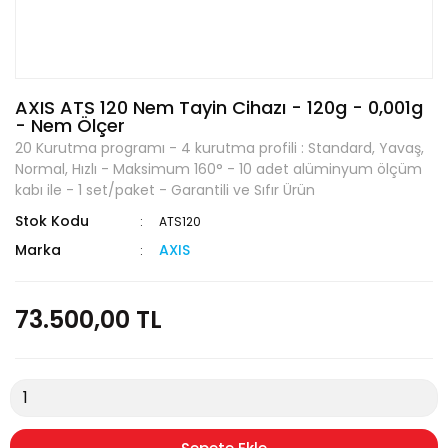
AXIS ATS 120 Nem Tayin Cihazı - 120g - 0,001g
- Nem Ölçer
20 Kurutma programı - 4 kurutma profili : Standard, Yavaş,
Normal, Hızlı - Maksimum 160° - 10 adet alüminyum ölçüm
kabı ile - 1 set/paket - Garantili ve Sıfır Ürün
Stok Kodu
ATS120
Marka
AXIS
73.500,00 TL