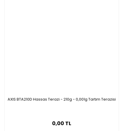
Terazi hassasiyeti
0,001g.
1% (örnek 0,02+0,5G) , 0,1% (örn
Nem hassasiyeti
0,01% (örnek 5g)
Kurutma sıcaklığı
Maksimum 160°
Ölçüm programları
20 Kurutma programı
Max örnekleme
1-180 sn
AXIS BTA210D Hassas Terazi - 210g - 0,001g Tartım Terazisi
0,00 TL