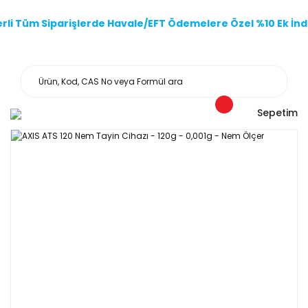
li Tüm Siparişlerde Havale/EFT Ödemelere Özel %10 Ek İndi
Sepetim