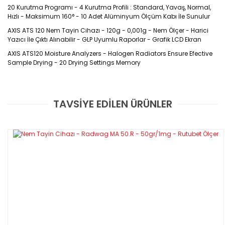
20 Kurutma Programı - 4 Kurutma Profili : Standard, Yavaş, Normal,
Hızlı - Maksimum 160° - 10 Adet Alüminyum Ölçüm Kabı İle Sunulur
AXIS ATS 120 Nem Tayin Cihazı - 120g - 0,001g - Nem Ölçer - Harici
Yazıcı İle Çıktı Alınabilir - GLP Uyumlu Raporlar - Grafik LCD Ekran
AXIS ATS120 Moisture Analyzers - Halogen Radiators Ensure Efective
Sample Drying - 20 Drying Settings Memory
ATS 120 Nem Tayin Cihazları; ölçüm haznesine
TAVSİYE EDİLEN ÜRÜNLER
Bu ürüne ilk yorumu siz yapın!
koyulan ürünü kurutma yapıp ağırlık kaybı temeline
dayalı olarak içerisindeki nemi görmek için
tasarlanmış kullanışlı, yapısı itibari ile fazla yer
kaplamayan AXIS marka nem ölçüm cihazıdır.
Yorum Yaz
GARANTİLİ VE FATURALI