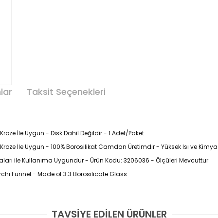
lar
Taksit Seçenekleri
oze İle Uygun - Disk Dahil Değildir - 1 Adet/Paket
roze İle Uygun - 100% Borosilikat Camdan Üretimdir - Yüksek Isı ve Kimya
Potaları ile Kullanıma Uygundur - Ürün Kodu: 3206036 - Ölçüleri Mevcuttur
rchi Funnel - Made of 3.3 Borosilicate Glass
TAVSİYE EDİLEN ÜRÜNLER