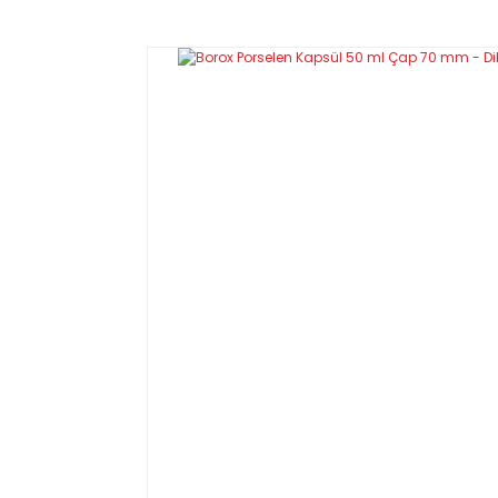
ÜRÜN ÖZELLİKLERİ
- 100% Borosilikat camdan üretimdir.
- Yüksek ısı ve kimyasal direnci mevcuttur.
- Borosil'in sinterlenmiş diskli gooch tipi fil
Ürün Kodu
Ağız Çapı
×
Uz
3206027
27
× 156
3206036
36
× 160
3206156
56
× 170