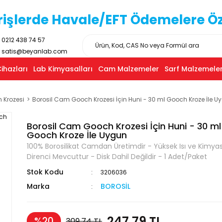
işlerde Havale/EFT Ödemelere Özel
0212 438 74 57
satis@beyanlab.com
ihazları
Lab Kimyasalları
Cam Malzemeler
Sarf Malzemeler
 Krozesi
Borosil Cam Gooch Krozesi İçin Huni - 30 ml Gooch Kroze İle U
Borosil Cam Gooch Krozesi İçin Huni - 30 ml
Gooch Kroze İle Uygun
100% Borosilikat Camdan Üretimdir - Yüksek Isı ve Kimyas
Direnci Mevcuttur - Disk Dahil Değildir - 1 Adet/Paket
Stok Kodu
3206036
Marka
BOROSİL
247,79 TL
%20
309,74 TL