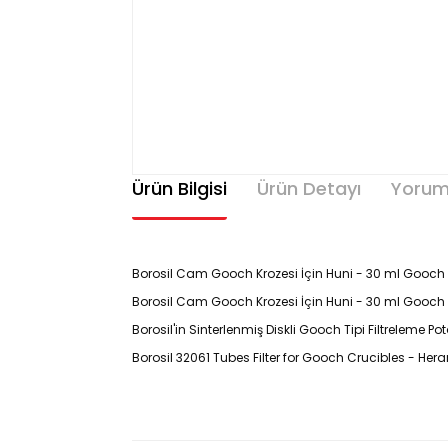
Ürün Bilgisi
Ürün Detayı
Yorum
Borosil Cam Gooch Krozesi İçin Huni - 30 ml Gooch Kr
Borosil Cam Gooch Krozesi İçin Huni - 30 ml Gooch K
Borosil'in Sinterlenmiş Diskli Gooch Tipi Filtreleme 
Borosil 32061 Tubes Filter for Gooch Crucibles - Hera
ÜRÜN KODU: 3206156