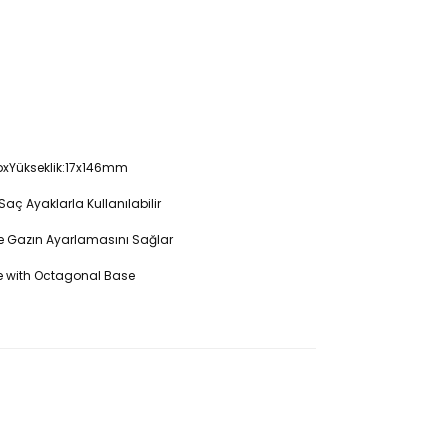
ÇapxYükseklik:17x146mm
aç Ayaklarla Kullanılabilir
 ile Gazın Ayarlamasını Sağlar
pe with Octagonal Base
de kullanılabilir. Yanıcı olmayan