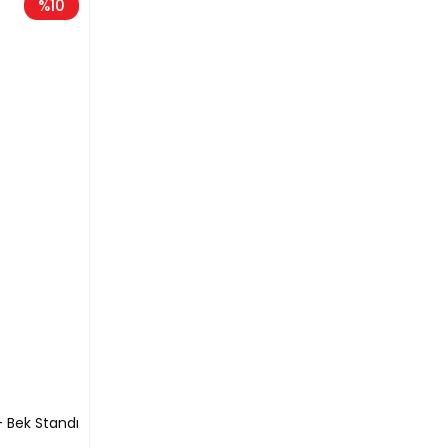
%10
- Bek Standı