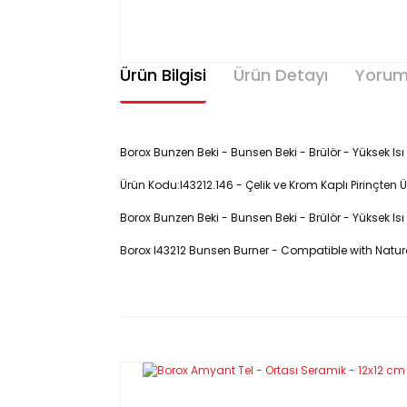
Ürün Bilgisi
Ürün Detayı
Yorum
Borox Bunzen Beki - Bunsen Beki - Brülör - Yüksek Is
Ürün Kodu:I43212.146 - Çelik ve Krom Kaplı Pirinçten
Borox Bunzen Beki - Bunsen Beki - Brülör - Yüksek Isı 
Borox I43212 Bunsen Burner - Compatible with Natu
ÜRÜN KODU: I43212
Bunzen bekleri laboratuvar ekipman
çözeltilerin veya nesnelerin ısıtılm