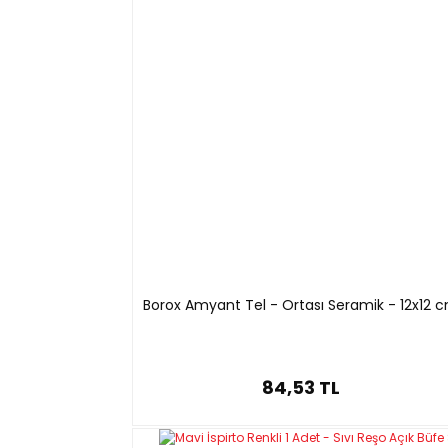
Çelik ve krom kaplı pirinçten üretilmiştir.
1500°C’ye kadar yüksek sıcaklık gerektiren çalışma
Kompakt tasarımı, standart yükseklikteki saç ayak
Doğal gaz, hava gazı ve bütan gazı gibi tüm gaz
Alev kuvvetini hassas şekilde ayarlamak için hava
Ürün Kodu
Tip
Venturi
Çapı(mm)
I43211.216
Meker
38
Borox Amyant Tel - Ortası Seramik - 12x12 
I43212.146
Advanced
17
I43213.156
Standart
17
84,53 TL