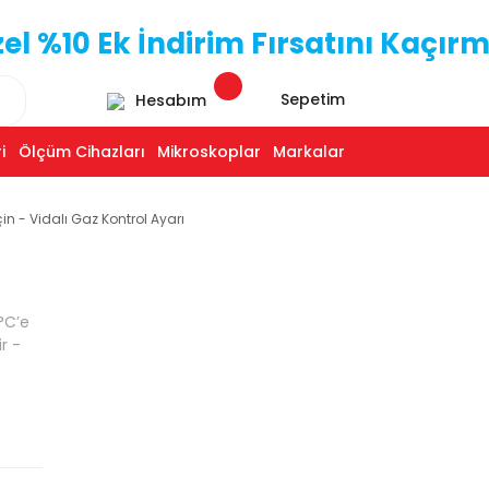
 %10 Ek İndirim Fırsatını Kaçırm
Sepetim
Hesabım
i
Ölçüm Cihazları
Mikroskoplar
Markalar
çin - Vidalı Gaz Kontrol Ayarı
°C’e
r -