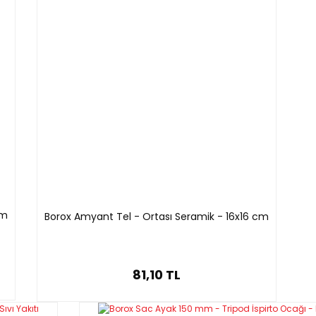
larda kullanılabilir.
larla kullanım sağlar.
larla uyumludur.
 ve gaz akım hızları kontrol halkası bulunur.
Gaz
Yükseklik(mm)
Ağırlık(g)
Girişi(mm)
7.9
216
400
cm
Borox Amyant Tel - Ortası Seramik - 16x16 cm
7.9
146
235
7.9
156
190
81,10 TL