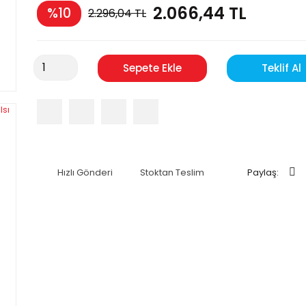
2.066,44 TL
%10
2.296,04 TL
Sepete Ekle
Teklif Al
Hızlı Gönderi
Stoktan Teslim
Paylaş: