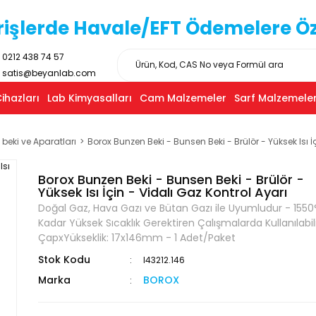
işlerde Havale/EFT Ödemelere Özel
0212 438 74 57
satis@beyanlab.com
ihazları
Lab Kimyasalları
Cam Malzemeler
Sarf Malzemeler
beki ve Aparatları
Borox Bunzen Beki - Bunsen Beki - Brülör - Yüksek Isı İ
Borox Bunzen Beki - Bunsen Beki - Brülör -
Yüksek Isı İçin - Vidalı Gaz Kontrol Ayarı
Doğal Gaz, Hava Gazı ve Bütan Gazı ile Uyumludur - 1550
Kadar Yüksek Sıcaklık Gerektiren Çalışmalarda Kullanılabili
ÇapxYükseklik: 17x146mm - 1 Adet/Paket
Stok Kodu
I43212.146
Marka
BOROX