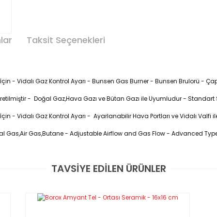
lar
Taksit Seçenekleri
ı İçin - Vidalı Gaz Kontrol Ayarı - Bunsen Gas Burner - Bunsen Brulorü - 
 Üretilmiştir - Doğal Gaz,Hava Gazı ve Bütan Gazı ile Uyumludur - Standart S
İçin - Vidalı Gaz Kontrol Ayarı - Ayarlanabilir Hava Portları ve Vidalı Valfi
ral Gas,Air Gas,Butane - Adjustable Airflow and Gas Flow - Advanced Ty
TAVSİYE EDİLEN ÜRÜNLER
Bu ürüne ilk yorumu siz yapın!
larında ısıtma, dezenfeksiyon ve yakma vb. işlemler
asına da yardımcı olabilir.
Yorum Yaz