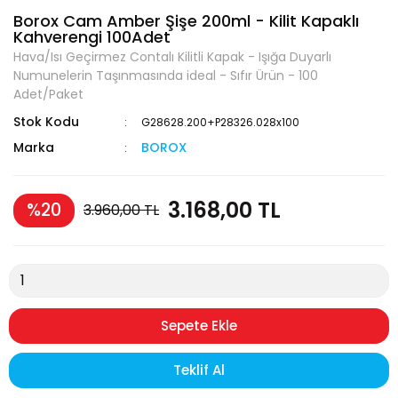
Borox Cam Amber Şişe 200ml - Kilit Kapaklı
Kahverengi 100Adet
Hava/Isı Geçirmez Contalı Kilitli Kapak - Işığa Duyarlı
Numunelerin Taşınmasında ideal - Sıfır Ürün - 100
Adet/Paket
Stok Kodu
G28628.200+P28326.028x100
Marka
BOROX
3.168,00 TL
%20
3.960,00 TL
Sepete Ekle
Teklif Al