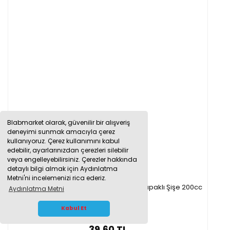
Blabmarket olarak, güvenilir bir alışveriş
deneyimi sunmak amacıyla çerez
kullanıyoruz. Çerez kullanımını kabul
edebilir, ayarlarınızdan çerezleri silebilir
veya engelleyebilirsiniz. Çerezler hakkında
detaylı bilgi almak için Aydınlatma
Metni'ni incelemenizi rica ederiz.
Borox Amber Cam Şişe 200 ml - Siyah Kapaklı Şişe 200cc
Aydınlatma Metni
WHATSAPP İLETİŞİM
Kabul Et
39,60 TL