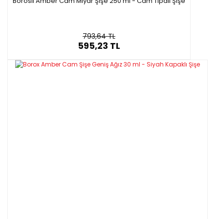
Borosil Amber Cam Miyar Şişe 250 ml - Cam Tıpalı Şişe
793,64 TL
595,23 TL