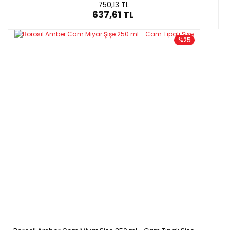
750,13 TL
637,61 TL
%25