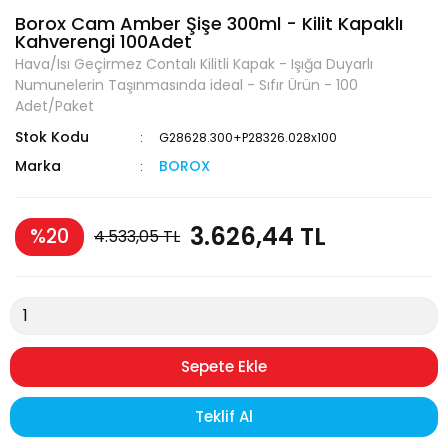
Borox Cam Amber Şişe 300ml - Kilit Kapaklı
Kahverengi 100Adet
Hava/Isı Geçirmez Contalı Kilitli Kapak - Işığa Duyarlı
Numunelerin Taşınmasında ideal - Sıfır Ürün - 100
Adet/Paket
Stok Kodu
G28628.300+P28326.028x100
Marka
BOROX
3.626,44 TL
%20
4.533,05 TL
Sepete Ekle
Teklif Al