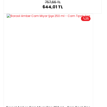
757,66 TL
644,01 TL
%25