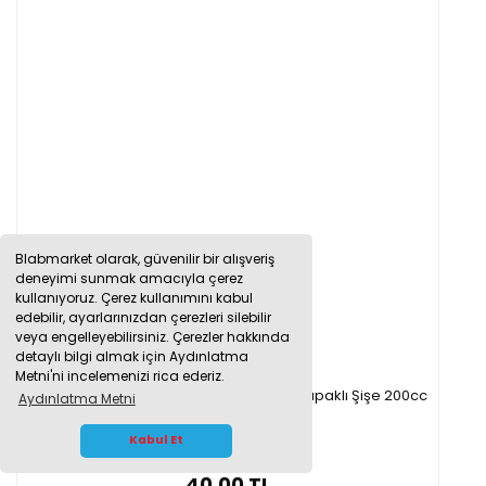
Blabmarket olarak, güvenilir bir alışveriş
deneyimi sunmak amacıyla çerez
kullanıyoruz. Çerez kullanımını kabul
edebilir, ayarlarınızdan çerezleri silebilir
veya engelleyebilirsiniz. Çerezler hakkında
detaylı bilgi almak için Aydınlatma
Metni'ni incelemenizi rica ederiz.
Borox Amber Cam Şişe 200 ml - Siyah Kapaklı Şişe 200cc
Aydınlatma Metni
WHATSAPP İLETİŞİM
Kabul Et
40,00 TL