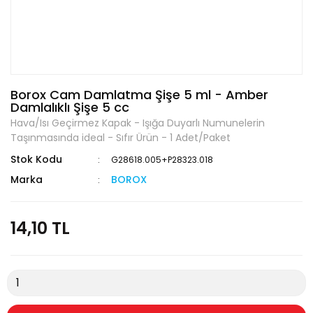
Borox Cam Damlatma Şişe 5 ml - Amber
Damlalıklı Şişe 5 cc
Hava/Isı Geçirmez Kapak - Işığa Duyarlı Numunelerin
Taşınmasında ideal - Sıfır Ürün - 1 Adet/Paket
Stok Kodu
G28618.005+P28323.018
Marka
BOROX
14,10 TL