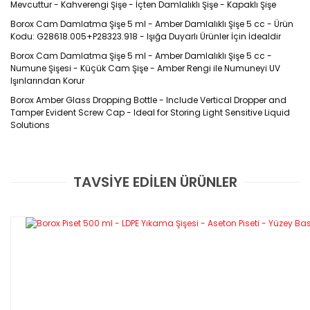
Mevcuttur - Kahverengi Şişe - İçten Damlalıklı Şişe - Kapaklı Şişe
Borox Cam Damlatma Şişe 5 ml - Amber Damlalıklı Şişe 5 cc - Ürün
Kodu: G28618.005+P28323.918 - Işığa Duyarlı Ürünler İçin İdealdir
Borox Cam Damlatma Şişe 5 ml - Amber Damlalıklı Şişe 5 cc -
Numune Şişesi - Küçük Cam Şişe - Amber Rengi ile Numuneyi UV
Işınlarından Korur
Borox Amber Glass Dropping Bottle - Include V
ertical Dropper and
Tamper Evident Screw Cap
- Ideal for Storing Light Sensitive Liquid
Solutions
DAMLATMA ŞİŞESİ TEKNİK ÖZELLİKLERİ
TAVSİYE EDİLEN ÜRÜNLER
Bu ürüne ilk yorumu siz yapın!
- Kapak temizlik için kolaylıkla çıkarılabilir.
- İç kısmında yer alan ve şişeyle tamamen uyumlu olan
damlalığıyla birlikte sunulur.
Yorum Yaz
- Kilit kapaklıdır.
TEKNİK ÖZELLİKLERİ
Stok Kodu
Şişe Rengi