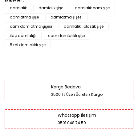
Etiketler :
damlalık
damlalık şişe
damlalık cam şişe
damlatma şişe
damlatma şişesi
cam damlatma şişesi
damlalıklı plastik şişe
ilaç damlalığı
cam damlalıklı şişe
5 ml damlalıklı şişe
Kargo Bedava
2500 TL Üzeri Ücretsiz Kargo
Whatsapp İletişim
0501 048 74 50