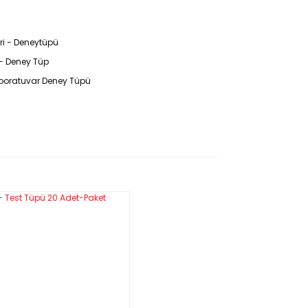
ri - Deneytüpü
 - Deney Tüp
aboratuvar Deney Tüpü
eldi tüpleri saydım ve 21 adet çıktı, teşekkür
 - Tüm Ölçüleri Mevcuttur