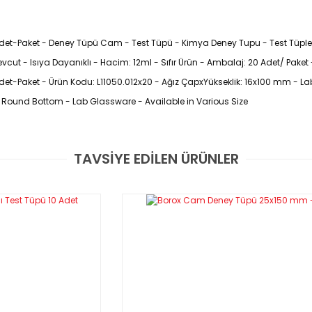
et-Paket - Deney Tüpü Cam - Test Tüpü - Kimya Deney Tupu - Test Tüple
evcut - Isıya Dayanıklı - Hacim: 12ml - Sıfır Ürün - Ambalaj: 20 Adet/ Paket
t-Paket - Ürün Kodu: L11050.012x20 - Ağız ÇapxYükseklik: 16x100 mm - L
 - Round Bottom -
Lab Glassware - Available in Various Size
TAVSİYE EDİLEN ÜRÜNLER
ya verildi. Pazartesi günü yani az önce de elime geçtiler. Paketlemesi güz
lar ile üretilirler.
 ,13x100 ,16x100, 16x160, 20x150 , 18x180 ve 25x150 mm