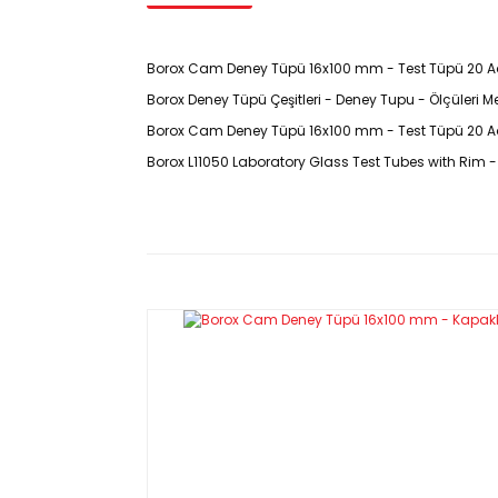
Borox Cam Deney Tüpü 16x100 mm - Test Tüpü 20 Ad
Borox Deney Tüpü Çeşitleri - Deney Tupu - Ölçüleri M
Borox Cam Deney Tüpü 16x100 mm - Test Tüpü 20 Ade
Borox L11050 Laboratory Glass Test Tubes with Rim
Ürün Kodu : L11050
Güzel Ürünler
Özellikleri
Ürünü perşembe günü sipariş ettim cuma günü kargo
ediyorum.
İstikrarlı kalınlık ve gövde formunda otomatik makina
E... N... | 17/01/2022
Deney Tüpü 12x75, 10x100
harika magaza guzel ürün