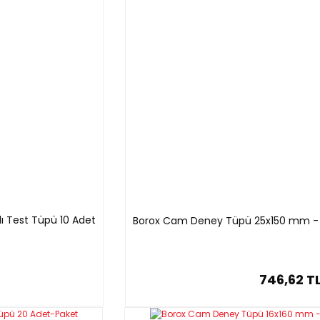
leme harikaydı. Teşekkür ederim ilgi ve alakalarindan dolayi
Dış Çap
Et
Kalınlığı
12 mm
0,8-0,9
mm
10 mm
0,8-0,9
mm
13 mm
0,8-1,1 mm
16 mm
0,8-1,2
 Test Tüpü 10 Adet
Borox Cam Deney Tüpü 25x150 mm - 
mm
16 mm
0,8-1,2
mm
20 mm
0,8-1,2
746,62 T
mm
18 mm
0,8-1,2