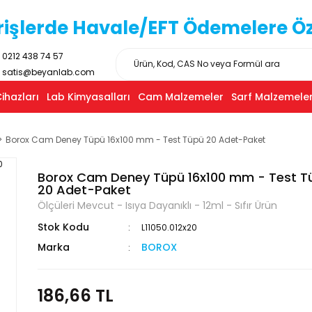
işlerde Havale/EFT Ödemelere Özel
0212 438 74 57
satis@beyanlab.com
ihazları
Lab Kimyasalları
Cam Malzemeler
Sarf Malzemeler
Borox Cam Deney Tüpü 16x100 mm - Test Tüpü 20 Adet-Paket
Borox Cam Deney Tüpü 16x100 mm - Test T
20 Adet-Paket
Ölçüleri Mevcut - Isıya Dayanıklı - 12ml - Sıfır Ürün
Stok Kodu
L11050.012x20
Marka
BOROX
186,66 TL