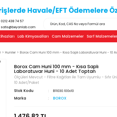
işlerde Havale/EFT Ödemelere Özel
0212 438 74 57
satis@beyanlab.com
ihazları
Lab Kimyasalları
Cam Malzemeler
Sarf Malzemeler
r
Huniler
Borox Cam Huni 100 mm - Kısa Saplı Laboratuvar Huni - 10 A
Borox Cam Huni 100 mm - Kısa Saplı
Laboratuvar Huni - 10 Adet Toptan
Ölçüleri Mevcut - Filtre Kağıtları ile Tam Uyumlu - Sıfır Ür
10 Adet/Paket
Stok Kodu
B11030.100x10
Marka
BOROX
1.476,82 TL