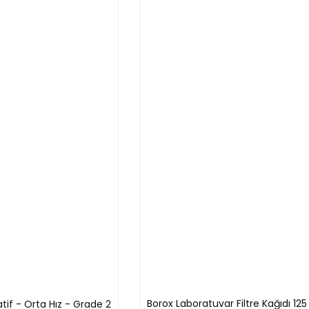
e kuvvetli ağız kenarları kullanım sırasındaki olası kırılmaların önüne geçer.
 40, 75, 100, 120, 150 ve 200 mm - Tüm Ölçüleri 
nluk
Sap Dış Çap
Ambalaj
6 mm
1 Adet
8 mm
1 Adet
10 mm
1 Adet
10 mm
1 Adet
16 mm
1 Adet
26 mm
1 Adet
Borox Laboratuvar Filtre Kağıdı 12
tif - Orta Hız - Grade 2