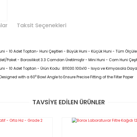
lar
Taksit Seçenekleri
- 10 Adet Toptan- Huni Çeşitleri - Büyük Huni - Küçük Huni - Tüm Ölçüleri
0 Adet/Paket - Borosilikat 3.3 Camdan Üretilmiştir - Mini Huni - Cam Huni Çeşit
i - 10 Adet Toptan - Ürün Kodu : B11030.100x10 - Isıya ve Kimyasala Dayan
Designed with a 60⁰ Bowl Angle to Ensure Precise Fitting of the Filter Paper
TAVSİYE EDİLEN ÜRÜNLER
Bu ürüne ilk yorumu siz yapın!
Yorum Yaz
 imkanı sağlar.