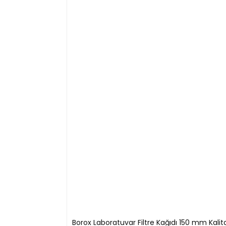
Borosilikat cam malzemeden üretilmiştir, kalın duvarlar v
Cam Huni
Teknik Özellikleri:
Kod
Üst Çap
Sap Uzu
B11030.040
40 mm
45 mm
B11030.075
75 mm
70 mm
B11030.100
100 mm
100 mm
B11030.120
120 mm
110 mm
B11030.150
150 mm
150 mm
B11030.200
200 mm
175 mm
Borox Laboratuvar Filtre Kağıdı 150 mm Kalita