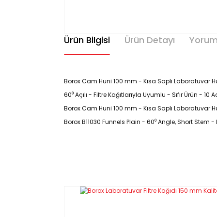
Ürün Bilgisi
Ürün Detayı
Yorum
Borox Cam Huni 100 mm - Kısa Saplı Laboratuvar Huni 
60⁰ Açılı - Filtre Kağıtlarıyla Uyumlu - Sıfır Ürün - 1
Borox Cam Huni 100 mm - Kısa Saplı Laboratuvar Hun
Borox B11030
Funnels Plain - 60⁰ Angle, Short Stem
- 
Ürün Kodu :B11030
Özellikleri
60° açılı gövde.
Gövde tasarımı ile filtre kağıtları ile tam uyumlu çalışma