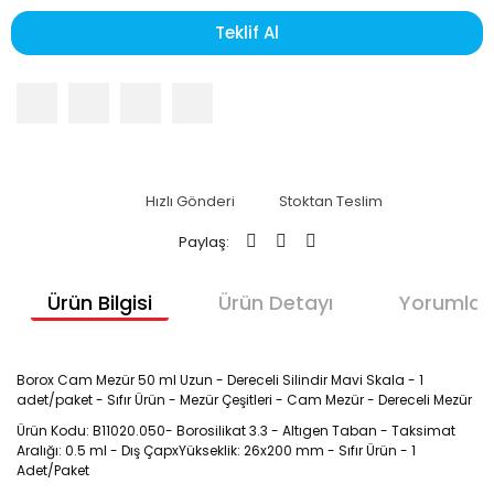
Teklif Al
Hızlı Gönderi
Stoktan Teslim
Paylaş:
Ürün Bilgisi
Ürün Detayı
Yorumlar
Borox Cam Mezür 50 ml Uzun - Dereceli Silindir Mavi Skala - 1
adet/paket - Sıfır Ürün - Mezür Çeşitleri - Cam Mezür - Dereceli Mezür
Ürün Kodu: B11020.050- Borosilikat 3.3 - Altıgen Taban - Taksimat
Aralığı: 0.5 ml - Dış ÇapxYükseklik: 26x200 mm - Sıfır Ürün - 1
Adet/Paket