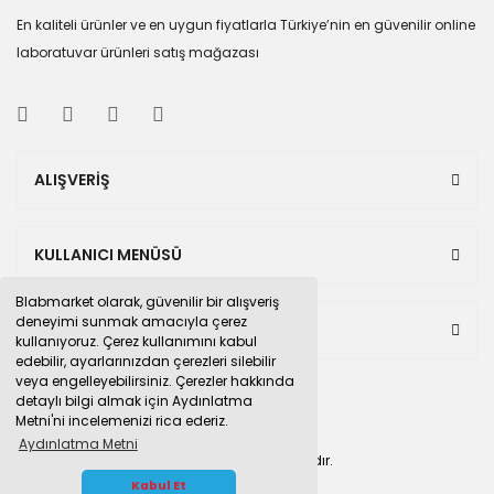
En kaliteli ürünler ve en uygun fiyatlarla Türkiye’nin en güvenilir online
laboratuvar ürünleri satış mağazası
ALIŞVERİŞ
KULLANICI MENÜSÜ
Blabmarket olarak, güvenilir bir alışveriş
deneyimi sunmak amacıyla çerez
BULUNDUĞUMUZ PAZAR YERLERİ
kullanıyoruz. Çerez kullanımını kabul
edebilir, ayarlarınızdan çerezleri silebilir
veya engelleyebilirsiniz. Çerezler hakkında
detaylı bilgi almak için Aydınlatma
Metni'ni incelemenizi rica ederiz.
Aydınlatma Metni
© 2015
blabmarket.com
Tüm hakları saklıdır.
WHATSAPP İLETİŞİM
Kabul Et