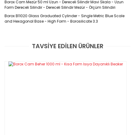
Borox Cam Mezür 50 ml Uzun - Dereceli Silindir Mavi Skala - Uzun
Form Dereceli Silindir - Dereceli Silindir Mezür - Ölçüm Silindiri
Borox B11020 Glass Graduated Cylinder - Single Metric Blue Scale
and Hexagonal Base - High Form - Borosilicate 3.3
Ürün Kodu :
B11020
TAVSİYE EDİLEN ÜRÜNLER
Bu ürüne ilk yorumu siz yapın!
Özellikleri
Borosilikat 3.3 camdan DIN EN ISO 4788 standardına uygun olarak üretilirle
Yorum Yaz
DIN/ISO Class "A” standardına uygun olarak kalibre edilirler.
Otomatik robotlar tarafından yürütülen kalibrasyon işlemi gerçek değerin n
Gövde uzerindeki yazı ve işaretlerde mavi emaye boya kullanılır.
Kusursuz gaga tasarımları mükemmel sıvı aktarımını sağlar.
Dengeleme tasarımlı altıgen taban mükemmel stabilite sağlar.
Cam Mezür 10 , 25 , 50, 100 , 250 , 500 ve 1