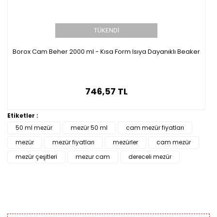
TÜKENDİ
Borox Cam Beher 2000 ml - Kısa Form Isıya Dayanıklı Beaker
746,57 TL
Etiketler :
50 ml mezür
mezür 50 ml
cam mezür fiyatları
mezür
mezür fiyatları
mezürler
cam mezür
mezür çeşitleri
mezur cam
dereceli mezür