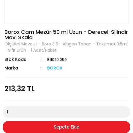
Borox Cam Mezür 50 ml Uzun - Dereceli Silindir
Mavi Skala
Ölçüleri Mevcut - Boro 3.3 - Altıgen Taban - Taksimat:0.5ml
- Sıfır Ürün - 1 Adet/Paket
Stok Kodu
B11020.050
Marka
BOROX
213,32 TL
Sepete Ekle