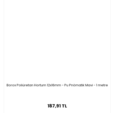
Borox Poliüretan Hortum 12x16mm - Pu Pnömatik Mavi - 1 metre
187,91 TL