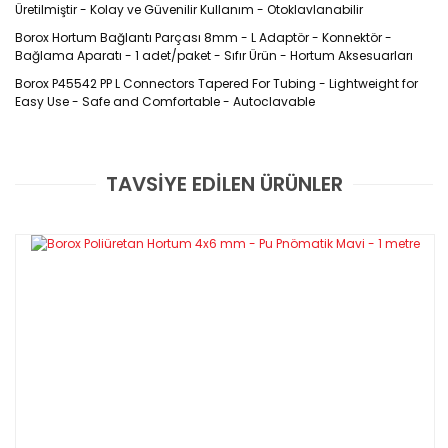
Üretilmiştir - Kolay ve Güvenilir Kullanım - Otoklavlanabilir
Borox Hortum Bağlantı Parçası 8mm - L Adaptör - Konnektör -
Bağlama Aparatı - 1 adet/paket - Sıfır Ürün - Hortum Aksesuarları
Borox P45542 PP L Connectors Tapered For Tubing - Lightweight for
Easy Use - Safe and Comfortable - Autoclavable
Özellikleri
TAVSİYE EDİLEN ÜRÜNLER
Bu ürüne ilk yorumu siz yapın!
Borunun kaymasını önlemek için tırtıklı bağlantı yüzeyler ile
tasarlanmıştır
Aynı boyuttaki hortumları tüm uçlara bağlayacak veya aralık
dahilindeki herhangi bir kombinasyon için redüktör görevi
Yorum Yaz
görecektir.
Polipropilen üretim konektörler 121C'de buharla otoklavlanabilir
Ürün Kodu
Adaptör Tipi
Toplam Uzun
P45546.010
85 mm
Y (10 mm)
P45546.008
80 mm
Y (8 mm)
P45546.006
73 mm
Y (6 mm)
P45542.010
37 mm