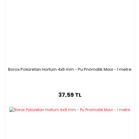
L (10 mm)
P45542.008
35 mm
L (8 mm)
P45542.006
32 mm
L (6 mm)
P45548.010
74 mm
X (10 mm)
P45548.008
76 mm
X (8 mm)
P45548.006
66 mm
X (6 mm)
P45543.010
59 mm
T (10 mm)
P45543.008
55 mm
T (8 mm)
P45543.006
57 mm
T (6 mm)
Borox Poliüretan Hortum 4x6 mm - Pu Pnömatik Mavi - 1 metre
37,59 TL