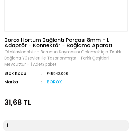
Borox Hortum Bağlantı Parçası 8mm - L
Adaptör - Konnektör - Bağlama Aparatı
Otoklavlanabilir - Borunun Kaymasını Önlemek İçin Tırtıklı
Bağlantı Yüzeyleri ile Tasarlanmıştır - Farklı Çeşitleri
Mevcuttur - 1 Adet/paket
Stok Kodu
P45542.008
Marka
BOROX
31,68 TL