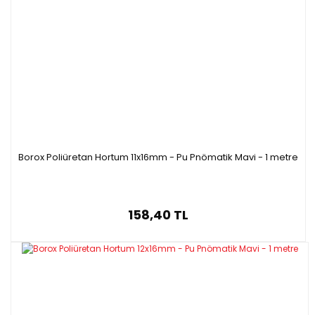
Borox Poliüretan Hortum 11x16mm - Pu Pnömatik Mavi - 1 metre
158,40 TL