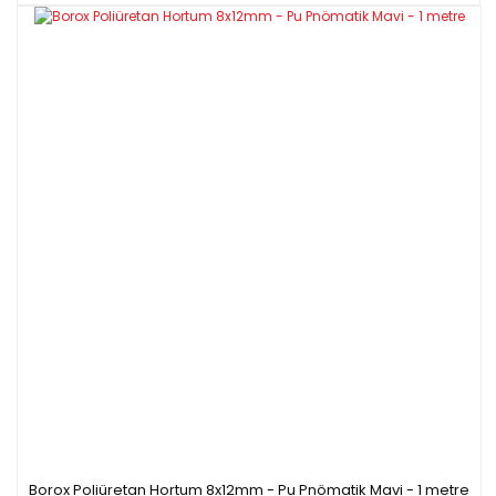
Borox Poliüretan Hortum 8x12mm - Pu Pnömatik Mavi - 1 metre