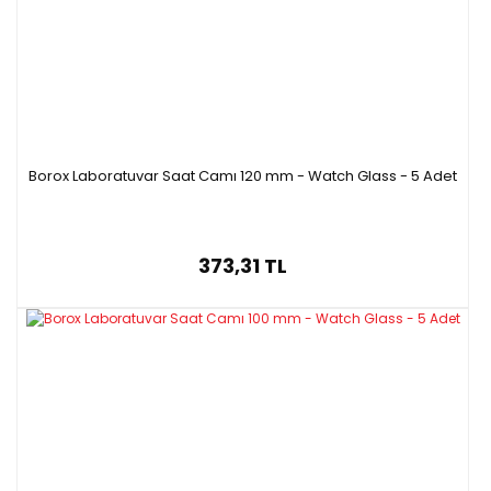
Kod
Çap
L11180.060
60 mm
L11180.080
80 mm
L11180.100
100 mm
L11180.120
120 mm
L11180.150
150 mm
Borox Laboratuvar Saat Camı 120 mm - Watch Glass - 5 Adet
373,31 TL