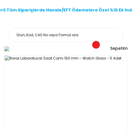
li Tüm Siparişlerde Havale/EFT Ödemelere Özel %10 Ek İndi
Sepetim