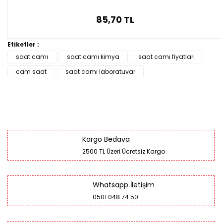
85,70 TL
Etiketler :
saat camı
saat camı kimya
saat camı fiyatları
cam saat
saat camı laboratuvar
Kargo Bedava
2500 TL Üzeri Ücretsiz Kargo
Whatsapp İletişim
0501 048 74 50