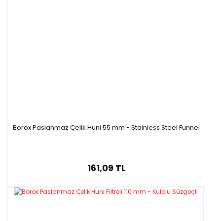
daha fazlası için mükemmel çözüm!
ÜRÜN ÖZELLİKLERİ
- Paslanmaz çelikten üretilmiştir.
- Sağlam ve aşınmalara/paslanmaya karşı dayanıklıdır.
- Ergonomik tasarım
- Dayanıklı paslanmaz çelik huniler; temizlenmesi kolay,
güzel bir şekilde yuvalanmış ve depolama için uygun klips
halkası ile birlikte tasarlanmıştır
Borox Paslanmaz Çelik Huni 55 mm - Stainless Steel Funnel
- Bulaşık makinesinde yıkamaya uygundur.
- Şarap, kahve, süt gibi içecekler ve laboratuvarlarda
kullanılan tüm sıvı/toz numuneler için kullanıma uygundur.
161,09 TL
!! 75 mm , 55
mm ve 45 mm olarak üç farklı ölçüde
satışlarımızda yer almaktadır. !!
Stok Kodu
Huni Çapı
Huni Uç Çapı