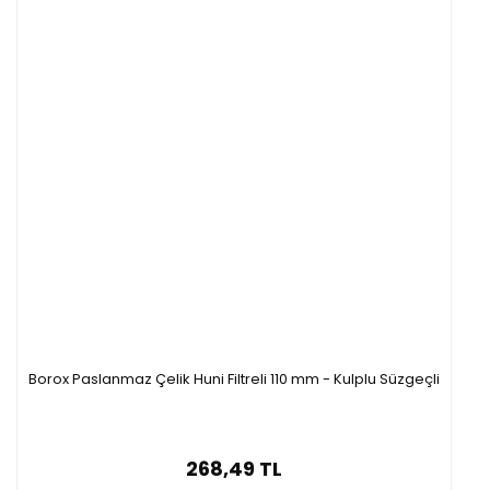
S11031.075
75 mm
10 mm
S11031.055
55 mm
6 mm
S11031.045
45 mm
4 mm
Borox Paslanmaz Çelik Huni Filtreli 110 mm - Kulplu Süzgeçli
268,49 TL