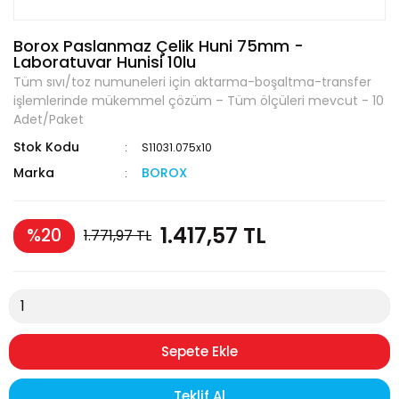
Borox Paslanmaz Çelik Huni 75mm -
Laboratuvar Hunisi 10lu
Tüm sıvı/toz numuneleri için aktarma-boşaltma-transfer
işlemlerinde mükemmel çözüm – Tüm ölçüleri mevcut - 10
Adet/Paket
Stok Kodu
S11031.075x10
Marka
BOROX
1.417,57 TL
%20
1.771,97 TL
Sepete Ekle
Teklif Al