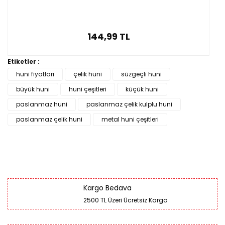
144,99 TL
Etiketler :
huni fiyatları
çelik huni
süzgeçli huni
büyük huni
huni çeşitleri
küçük huni
paslanmaz huni
paslanmaz çelik kulplu huni
paslanmaz çelik huni
metal huni çeşitleri
Kargo Bedava
2500 TL Üzeri Ücretsiz Kargo