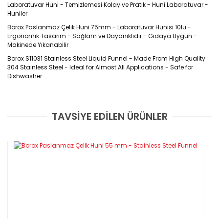
Laboratuvar Huni - Temizlemesi Kolay ve Pratik - Huni Laboratuvar -
Huniler
Borox Paslanmaz Çelik Huni 75mm - Laboratuvar Hunisi 10lu -
Ergonomik Tasarım - Sağlam ve Dayanıklıdır - Gıdaya Uygun -
Makinede Yıkanabilir
Borox S11031 Stainless Steel Liquid Funnel - Made From High Quality
304 Stainless Steel - Ideal for Almost All Applications
- Safe for
Dishwasher
ÜRÜN KODU : S11031
TAVSİYE EDİLEN ÜRÜNLER
Bu ürüne ilk yorumu siz yapın!
Paslanmaz Çelik Huniler ile tüm işlemler
Yorum Yaz
daha kolay : laboratuvarlarda tüm toz/sıvı
numuneleri aktarmak için, tuz, biber, otlar
veya baharatların transferi için, parfüm,
esans, yağ-sirkeleri ve kolonyaları şişelere
veya küçük dekoratif şişelere aktarmak için,
su şişelerine toz içecek karışımları eklemek ve