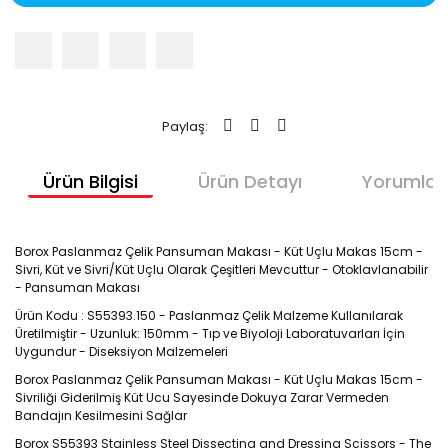
Paylaş:
Ürün Bilgisi
Ürün Detayı
Yorumlar
Borox Paslanmaz Çelik Pansuman Makası - Küt Uçlu Makas 15cm -
Sivri, Küt ve Sivri/Küt Uçlu Olarak Çeşitleri Mevcuttur - Otoklavlanabilir
- Pansuman Makası
Ürün Kodu : S55393.150 - Paslanmaz Çelik Malzeme Kullanılarak
Üretilmiştir - Uzunluk: 150mm - Tıp ve Biyoloji Laboratuvarları İçin
Uygundur - Diseksiyon Malzemeleri
Borox Paslanmaz Çelik Pansuman Makası - Küt Uçlu Makas 15cm -
Sivriliği Giderilmiş Küt Ucu Sayesinde Dokuya Zarar Vermeden
Bandajın Kesilmesini Sağlar
Borox S55393 Stainless Steel Dissecting and Dressing Scissors - The