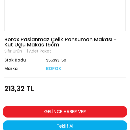
Borox Paslanmaz Çelik Pansuman Makası -
Küt Uçlu Makas 15cm
Sıfır Ürün - 1 Adet Paket
Stok Kodu
S55393.150
Marka
BOROX
213,32 TL
GELİNCE HABER VER
Teklif Al