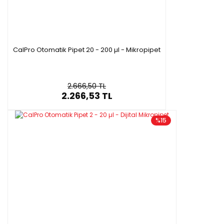
farklı pipet hacminde mevcuttur.
Pipet tabancaları için toplam uzunluk: 17 cm’dir
CalPro Otomatik Pipet 20 - 200 µl - Mikropipet
2.666,50 TL
2.266,53 TL
%15