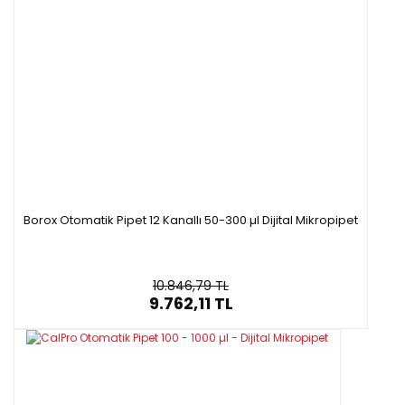
Borox Otomatik Pipet 12 Kanallı 50-300 µl Dijital Mikropipet
10.846,79 TL
9.762,11 TL