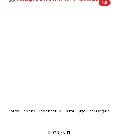
%5
Borox DispenX Dispenser 10-60 ml - Şişe Üstü Dağıtıcı
11.928,75 TL