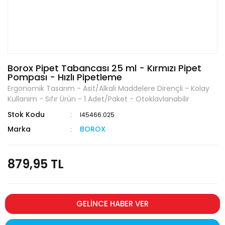
Borox Pipet Tabancası 25 ml - Kırmızı Pipet
Pompası - Hızlı Pipetleme
Ergonomik Tasarım - Asit/Alkali Maddelere Dirençli - Kolay
Kullanım - Sıfır Ürün - 1 Adet/Paket - Otoklavlanabilir
Stok Kodu
I45466.025
Marka
BOROX
879,95 TL
GELİNCE HABER VER