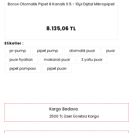
Borox Otomatik Pipet 8 Kanallı 0.5 - 10µl Dijital Mikropipet
8.135,06 TL
Etiketler :
pi-pump
pipet pump
otomatik puar
puar
puar fiyatları
makaralı puar
3 yollu puar
pipet pompası
pipet puarı
Kargo Bedava
2500 TL Üzeri Ücretsiz Kargo