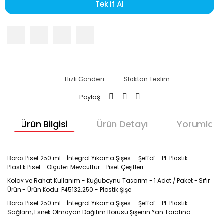
Teklif Al
Hızlı Gönderi
Stoktan Teslim
Paylaş:
Ürün Bilgisi
Ürün Detayı
Yorumlar
Borox Piset 250 ml - İntegral Yıkama Şişesi - Şeffaf - PE Plastik -
Plastik Piset - Ölçüleri Mevcuttur - Piset Çeşitleri
Kolay ve Rahat Kullanım - Kuğuboynu Tasarım - 1 Adet / Paket - Sıfır
Ürün - Ürün Kodu: P45132.250 - Plastik Şişe
Borox Piset 250 ml - İntegral Yıkama Şişesi - Şeffaf - PE Plastik -
Sağlam, Esnek Olmayan Dağıtım Borusu Şişenin Yan Tarafına