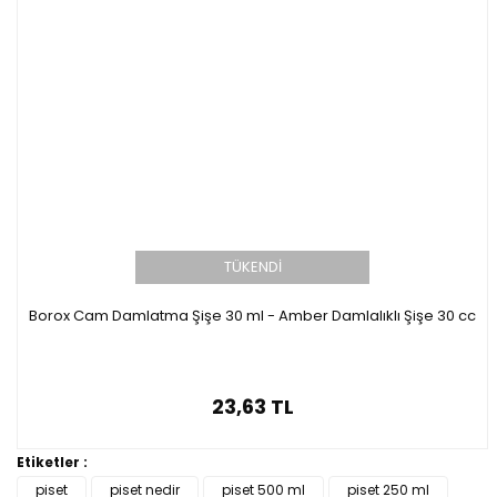
TÜKENDİ
Borox Cam Damlatma Şişe 30 ml - Amber Damlalıklı Şişe 30 cc
23,63 TL
Etiketler :
piset
piset nedir
piset 500 ml
piset 250 ml