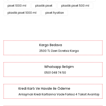
piset 1000 ml
plastik piset
plastik piset 500 ml
plastik piset 1000 ml
piset fiyatları
Kargo Bedava
2500 TL Üzeri Ücretsiz Kargo
Whatsapp İletişim
0501 048 74 50
Kredi Kartı Ve Havale ile Ödeme
Anlaşmalı Kredi Kartlarına Vade Farksız 4 Taksit Avantajı