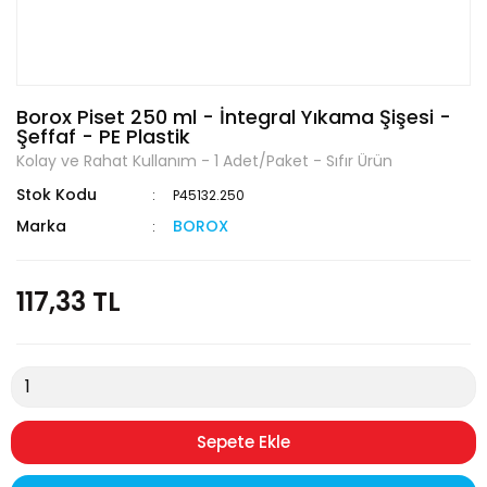
Borox Piset 250 ml - İntegral Yıkama Şişesi -
Şeffaf - PE Plastik
Kolay ve Rahat Kullanım - 1 Adet/Paket - Sıfır Ürün
Stok Kodu
P45132.250
Marka
BOROX
117,33 TL
Sepete Ekle