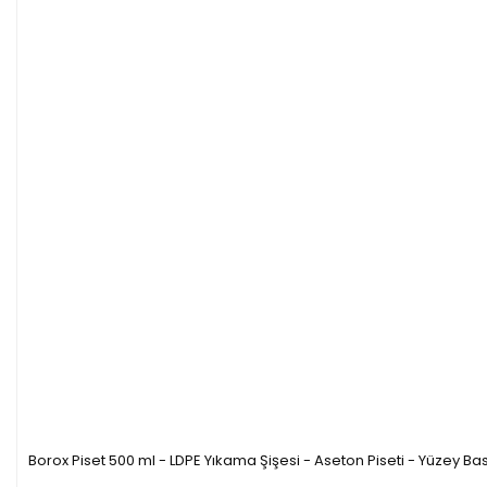
bağlanır.
Teknik Özellikleri:
Ürün Kodu
Hacim
Ağız
Yükseklik
Çapı
P45132.125
125 ml
21 mm
120mm
P45132.250
250 ml
32 mm
140mm
P45132.500
500 ml
32 mm
170mm
Borox Piset 500 ml - LDPE Yıkama Şişesi - Aseton Piseti - Yüzey Bask