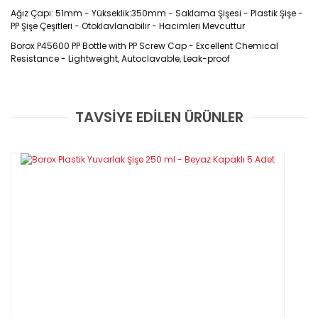
Ağız Çapı: 51mm - Yükseklik:350mm - Saklama Şişesi - Plastik Şişe -
PP Şişe Çeşitleri - Otoklavlanabilir - Hacimleri Mevcuttur
Borox P45600 PP Bottle with PP Screw Cap - Excellent Chemical
Resistance - Lightweight, Autoclavable, Leak-proof
Ürün Kodu: P45600
TAVSİYE EDİLEN ÜRÜNLER
Özellikleri
Bu ürüne ilk yorumu siz yapın!
Otoklavlanabilen polipropilenden yapılmıştır.
Taşıma kolaylığı için doğrudan şişenin içine kalıplanmış iki
Yorum Yaz
çalışma sapı.
Şişe, contalı dişli kapak ve açma/kapama göstergeli, sızdırmaz
dişli musluk ile donatılmıştır.
Otoklavlama sırasında musluk ve kapak tamamen
çıkarılmalıdır
Laboratuvar solüsyonlarının saklanması ve dağıtılması için
mükemmeldir
Teknik Özellikleri:
Ürün Kodu
Hacim(L)
Ağız
Yükseklik