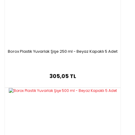
Çapı(mm)
(
mm)
P45600.005
5
51
350
P45600.010
10
51
470
P45600.020
20
51
540
Borox Plastik Yuvarlak Şişe 250 ml - Beyaz Kapaklı 5 Adet
305,05 TL