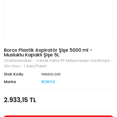
Borox Plastik Aspiratör Şişe 5000 ml -
Musluklu Kapaklı Şişe 5L
Otoklavlanabilir - Yüksek Kalite PP Malzemeden Üretilmiştir -
Sıfır Ürün - 1 Adet/Paket
Stok Kodu
P45600.005
Marka
BOROX
2.933,15 TL