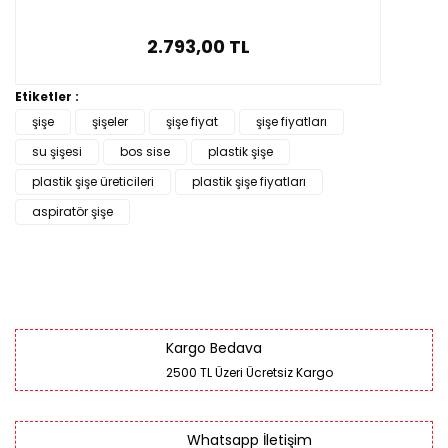
2.793,00 TL
Etiketler :
şişe
şişeler
şişe fiyat
şişe fiyatları
su şişesi
bos sise
plastik şişe
plastik şişe üreticileri
plastik şişe fiyatları
aspiratör şişe
Kargo Bedava
2500 TL Üzeri Ücretsiz Kargo
Whatsapp İletişim