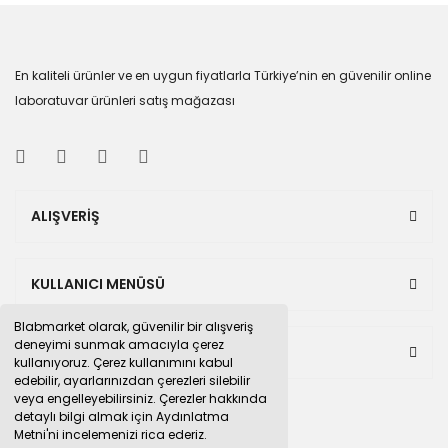
En kaliteli ürünler ve en uygun fiyatlarla Türkiye’nin en güvenilir online
laboratuvar ürünleri satış mağazası
ALIŞVERİŞ
KULLANICI MENÜSÜ
Blabmarket olarak, güvenilir bir alışveriş
deneyimi sunmak amacıyla çerez
BULUNDUĞUMUZ PAZAR YERLERİ
kullanıyoruz. Çerez kullanımını kabul
edebilir, ayarlarınızdan çerezleri silebilir
veya engelleyebilirsiniz. Çerezler hakkında
detaylı bilgi almak için Aydınlatma
Metni'ni incelemenizi rica ederiz.