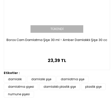
TÜKENDİ
Borox Cam Damlatma Şişe 30 ml - Amber Damlalıklı Şişe 30 cc
23,39 TL
Etiketler :
damlalık
damlalık şişe
damlatma şişe
damlatma şişesi
damlalıklı plastik şişe
plastik şişe
numune şişesi