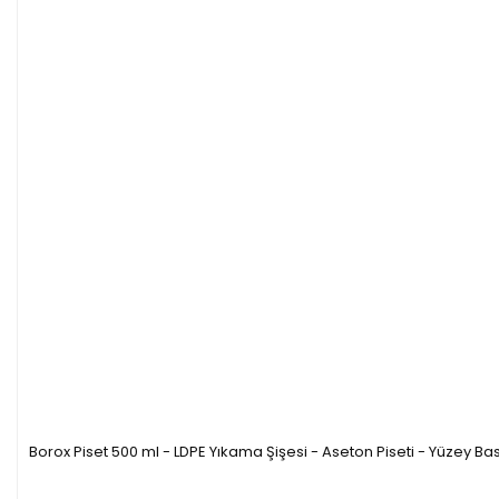
Borox Piset 500 ml - LDPE Yıkama Şişesi - Aseton Piseti - Yüzey Bask