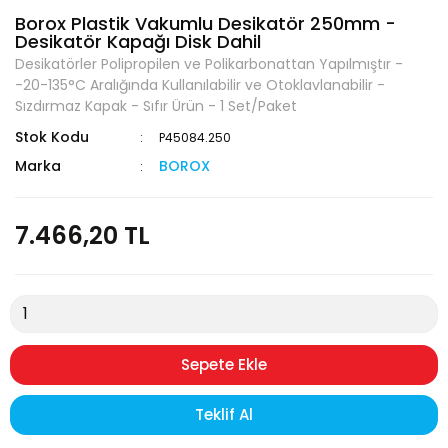
Borox Plastik Vakumlu Desikatör 250mm -
Desikatör Kapağı Disk Dahil
Desikatörler Polipropilen ve Polikarbonattan Yapılmıştır -
-20-135°C Aralığında Kullanılabilir ve Otoklavlanabilir -
Sızdırmaz Kapak - Sıfır Ürün - 1 Set/Paket
Stok Kodu
P45084.250
Marka
BOROX
7.466,20 TL
Sepete Ekle
Teklif Al