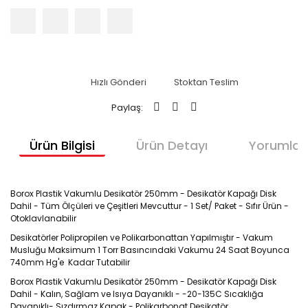
Hızlı Gönderi
Stoktan Teslim
Paylaş:
Ürün Bilgisi
Ürün Detayı
Yorumlar
Borox Plastik Vakumlu Desikatör 250mm - Desikatör Kapağı Disk
Dahil - Tüm Ölçüleri ve Çeşitleri Mevcuttur - 1 Set/ Paket - Sıfır Ürün -
Otoklavlanabilir
Desikatörler Polipropilen ve Polikarbonattan Yapılmıştır - Vakum
Musluğu Maksimum 1 Torr Basıncındaki Vakumu 24 Saat Boyunca
740mm Hg'e Kadar Tutabilir
Borox Plastik Vakumlu Desikatör 250mm - Desikatör Kapağı Disk
Dahil - Kalın, Sağlam ve Isıya Dayanıklı - -20-135C Sıcaklığa
Dayanıklı- Sızdırmaz Kapak - Polikarbonat Desikatör