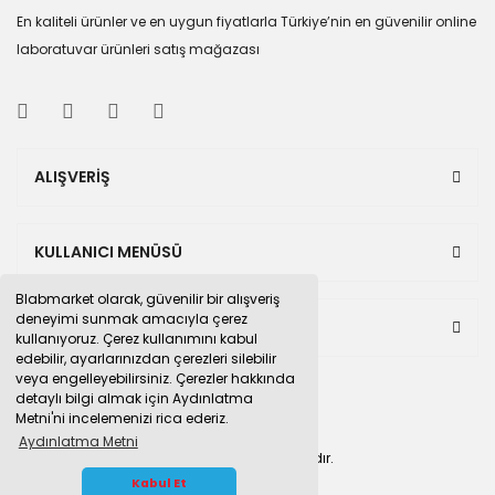
En kaliteli ürünler ve en uygun fiyatlarla Türkiye’nin en güvenilir online
laboratuvar ürünleri satış mağazası
ALIŞVERİŞ
KULLANICI MENÜSÜ
Blabmarket olarak, güvenilir bir alışveriş
deneyimi sunmak amacıyla çerez
BULUNDUĞUMUZ PAZAR YERLERİ
kullanıyoruz. Çerez kullanımını kabul
edebilir, ayarlarınızdan çerezleri silebilir
veya engelleyebilirsiniz. Çerezler hakkında
detaylı bilgi almak için Aydınlatma
Metni'ni incelemenizi rica ederiz.
Aydınlatma Metni
© 2015
blabmarket.com
Tüm hakları saklıdır.
WHATSAPP İLETİŞİM
Kabul Et