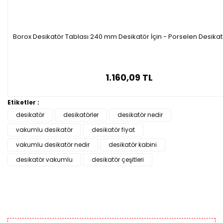
Borox Desikatör Tablası 240 mm Desikatör İçin - Porselen Desikatö
1.160,09 TL
Etiketler :
desikatör
desikatörler
desikatör nedir
vakumlu desikatör
desikatör fiyat
vakumlu desikatör nedir
desikatör kabini
desikatör vakumlu
desikatör çeşitleri