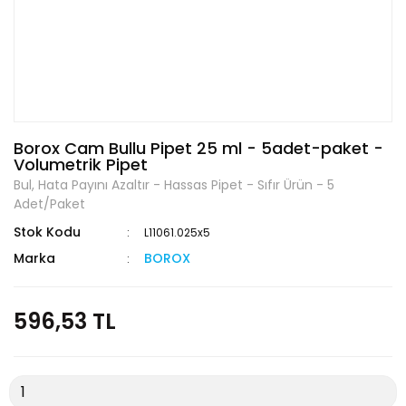
Borox Cam Bullu Pipet 25 ml - 5adet-paket -
Volumetrik Pipet
Bul, Hata Payını Azaltır - Hassas Pipet - Sıfır Ürün - 5
Adet/Paket
Stok Kodu
L11061.025x5
Marka
BOROX
596,53 TL