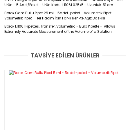
Ürün - 5 Adet/Paket - Ürün Kodu: L11061.025x5 - Uzunluk: 51 cm
Borox Cam Bullu Pipet 25 ml - 5adet-paket - Volumetrik Pipet -
Volumetrik Pipet - Her Hacim İçin Farklı Renkte Ağız Baskısı
Borox L11061 Pipettes, Transfer, Volumetric - Bulb Pipette - Allows
Extremely Accurate Measurement of the Volume of a Solution
Ürün
Kodu :
L11061
TAVSİYE EDİLEN ÜRÜNLER
Bu ürüne ilk yorumu siz yapın!
Özellikleri
Pipetler boşalttıkları hacme göre kalite toleransları içinde kalibre
edilmiştir.
Yorum Yaz
Pipetler üzerindeki baskılarda, camlar için özel üretilen amber
boya kullanılmaktadır.
Tüm pipet uçları, teorik akış hızını garanti eden yapısal forma
sahiptir.
Tüm pipetler sınıflandırmayı ve çalışmayı kolaylaştıran renkli
ağız baskılarına sahiptir.
Bu pipetlerin ortasında şişkin bir kısım bulunur. Uç kısımları ise
ince ve uzundur
Bul, her ünite hacme tekabül eden yüzey sahasını ve pipetin
içini örten su ıslaklığından kaynaklanan hata payını azaltır.