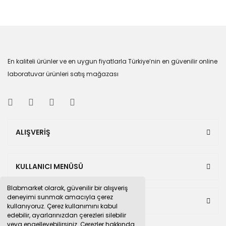
En kaliteli ürünler ve en uygun fiyatlarla Türkiye’nin en güvenilir online
laboratuvar ürünleri satış mağazası
ALIŞVERİŞ
KULLANICI MENÜSÜ
Blabmarket olarak, güvenilir bir alışveriş
deneyimi sunmak amacıyla çerez
BULUNDUĞUMUZ PAZAR YERLERİ
kullanıyoruz. Çerez kullanımını kabul
edebilir, ayarlarınızdan çerezleri silebilir
veya engelleyebilirsiniz. Çerezler hakkında