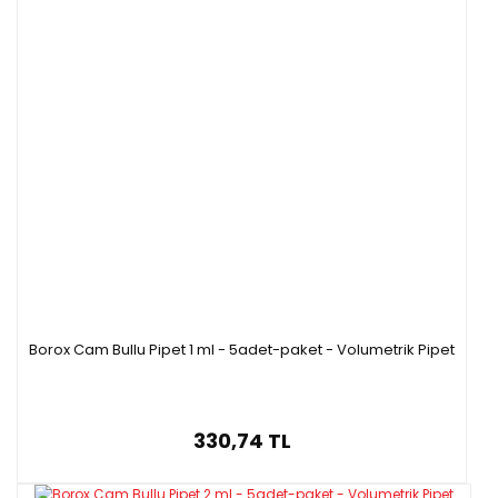
Borox Cam Bullu Pipet 1 ml - 5adet-paket - Volumetrik Pipet
330,74 TL