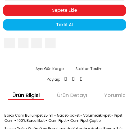
Sepete Ekle
Teklif Al
Aynı Gün Kargo
Stoktan Teslim
Paylaş:
Ürün Bilgisi
Ürün Detayı
Yorumlar
Borox Cam Bullu Pipet 25 ml - 5adet-paket - Volumetrik Pipet - Pipet
Cam - 100% Borosilikat - Cam Pipet - Cam Pipet Çeşitleri
Sıvının Doğru Ölçümü ve Boşaltımında Kullanılır - Amber Boya - Sıfır