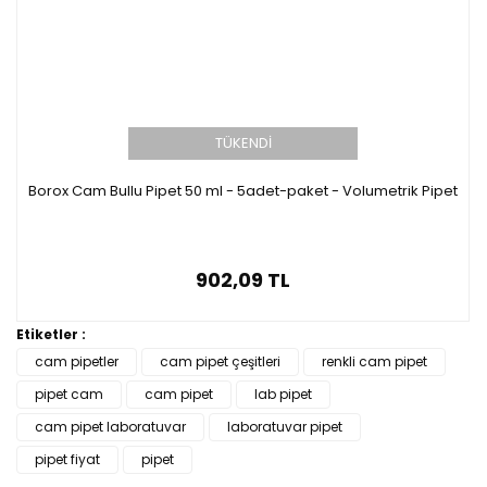
TÜKENDİ
Borox Cam Bullu Pipet 50 ml - 5adet-paket - Volumetrik Pipet
902,09 TL
Etiketler :
cam pipetler
cam pipet çeşitleri
renkli cam pipet
pipet cam
cam pipet
lab pipet
cam pipet laboratuvar
laboratuvar pipet
pipet fiyat
pipet