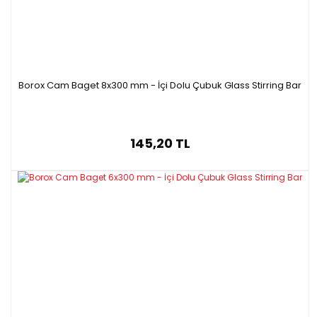
B11070.720
7 mm
200 mm
5 Adet
B11070.730
7 mm
300 mm
5 Adet
B11070.830
8 mm
300 mm
5 Adet
B11070.130
10 mm
300 mm
5 Adet
Borox Cam Baget 8x300 mm - İçi Dolu Çubuk Glass Stirring Bar
145,20 TL