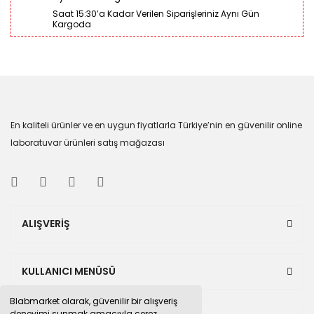
Saat 15:30’a Kadar Verilen Siparişleriniz Aynı Gün
Kargoda
En kaliteli ürünler ve en uygun fiyatlarla Türkiye’nin en güvenilir online
laboratuvar ürünleri satış mağazası
ALIŞVERİŞ
KULLANICI MENÜSÜ
Blabmarket olarak, güvenilir bir alışveriş
deneyimi sunmak amacıyla çerez