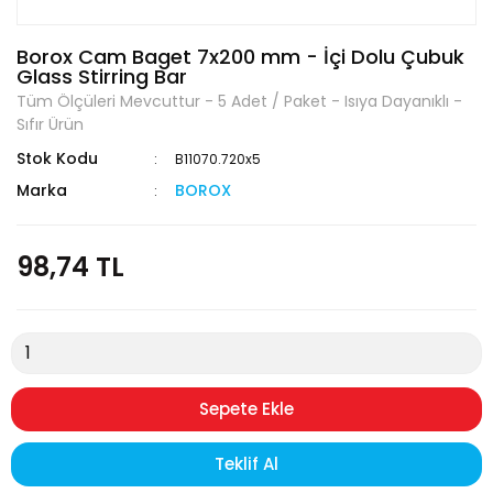
Borox Cam Baget 7x200 mm - İçi Dolu Çubuk
Glass Stirring Bar
Tüm Ölçüleri Mevcuttur - 5 Adet / Paket - Isıya Dayanıklı -
Sıfır Ürün
Stok Kodu
B11070.720x5
Marka
BOROX
98,74 TL
Sepete Ekle
Teklif Al