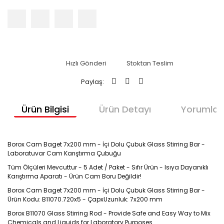
Hızlı Gönderi
Stoktan Teslim
Paylaş:
Ürün Bilgisi
Ürün Detayı
Yorumlar
Borox Cam Baget 7x200 mm - İçi Dolu Çubuk Glass Stirring Bar -
Laboratuvar Cam Karıştırma Çubuğu
Tüm Ölçüleri Mevcuttur - 5 Adet / Paket - Sıfır Ürün - Isıya Dayanıklı
Karıştırma Aparatı - Ürün Cam Boru Değildir!
Borox Cam Baget 7x200 mm - İçi Dolu Çubuk Glass Stirring Bar -
Ürün Kodu: B11070.720x5 - ÇapxUzunluk: 7x200 mm
Borox B11070 Glass Stirring Rod - Provide Safe and Easy Way to Mix
Chemicals and Liquids for Laboratory Purposes