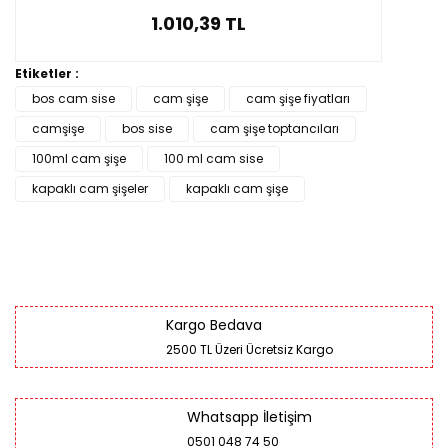
1.010,39 TL
Etiketler :
bos cam sise
cam şişe
cam şişe fiyatları
camşişe
bos sise
cam şişe toptancıları
100ml cam şişe
100 ml cam sise
kapaklı cam şişeler
kapaklı cam şişe
Kargo Bedava
2500 TL Üzeri Ücretsiz Kargo
Whatsapp İletişim
0501 048 74 50