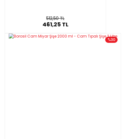
512,50 TL
461,25 TL
%30