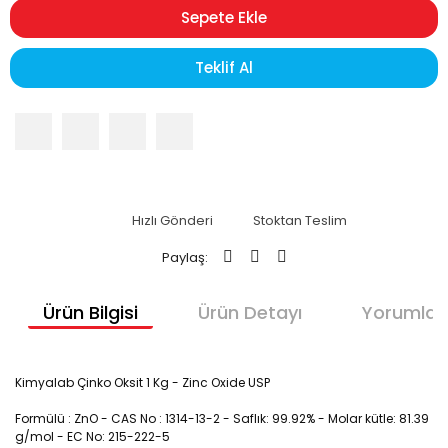
Sepete Ekle
Teklif Al
Hızlı Gönderi
Stoktan Teslim
Paylaş:
Ürün Bilgisi
Ürün Detayı
Yorumlar
Kimyalab Çinko Oksit 1 Kg - Zinc Oxide USP
Formülü : ZnO - CAS No : 1314-13-2 - Saflık: 99.92% - Molar kütle: 81.39
g/mol - EC No: 215-222-5