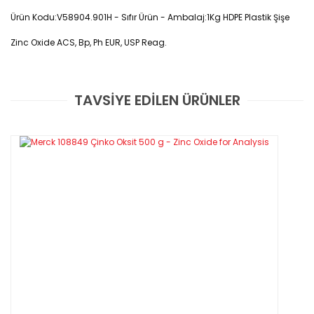
Ürün Kodu:V58904.901H - Sıfır Ürün - Ambalaj:1Kg HDPE Plastik Şişe
Zinc Oxide ACS, Bp, Ph EUR, USP Reag.
CAS No : 1314-13-2
TAVSİYE EDİLEN ÜRÜNLER
Bu ürüne ilk yorumu siz yapın!
Çinko oksit, ZnO formülü ile gösterilen bir
Yorum Yaz
inorganik bileşik. ZnO, suda çözünmeyen
beyaz bir tozdur ve yaygın olarak kauçuk,
plastik, seramik, cam, çimento, yağlayıcı,
boya, merhem, yapıştırıcı, sızdırmazlık
maddesi, pigment, yiyecekler, bataryalar,
ferritler, yangın geciktiriciler ve ilk yardım
bantları gibi kullanım alanlarına sahiptir.