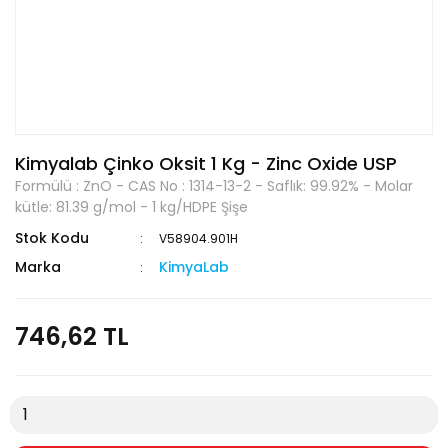
Kimyalab Çinko Oksit 1 Kg - Zinc Oxide USP
Formülü : ZnO - CAS No : 1314-13-2 - Saflık: 99.92% - Molar
kütle: 81.39 g/mol - 1 kg/HDPE Şişe
Stok Kodu
V58904.901H
Marka
KimyaLab
746,62 TL