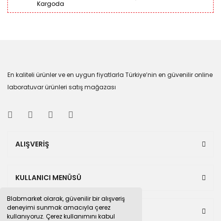
Kargoda
En kaliteli ürünler ve en uygun fiyatlarla Türkiye’nin en güvenilir online
laboratuvar ürünleri satış mağazası
ALIŞVERİŞ
KULLANICI MENÜSÜ
Blabmarket olarak, güvenilir bir alışveriş
deneyimi sunmak amacıyla çerez
BULUNDUĞUMUZ PAZAR YERLERİ
kullanıyoruz. Çerez kullanımını kabul