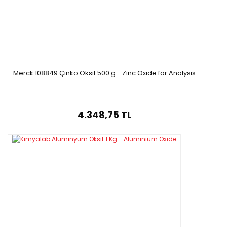
1 Kg / HDPE PLS
Özellikleri
Merck 108849 Çinko Oksit 500 g - Zinc Oxide for Analysis
·
Saflık: 99.92%
4.348,75 TL
·
Formülü :ZnO
·
Molar kütle: 81.39 g/mol