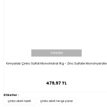
TÜKENDİ
Kimyalab Çinko Sülfat Monohidrat 1Kg - Zinc Sulfate Monohydrate
479,97 TL
Etiketler :
çinko oksit nedir
çinko oksit ne işe yarar