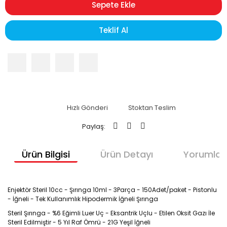
Sepete Ekle
Teklif Al
Hızlı Gönderi
Stoktan Teslim
Paylaş:
Ürün Bilgisi
Ürün Detayı
Yorumlar
Enjektör Steril 10cc - Şırınga 10ml - 3Parça - 150Adet/paket - Pistonlu
- İğneli - Tek Kullanımlık Hipodermik İğneli Şırınga
Steril Şırınga - %6 Eğimli Luer Uç - Eksantrik Uçlu - Etilen Oksit Gazı İle
Steril Edilmiştir - 5 Yıl Raf Ömrü - 21G Yeşil İğneli