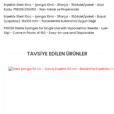
Enjektör Steril 10cc - Şırınga 10ml - 3Parça - 150Adet/paket - Ürün
Kodu: P36139.010x150 - Non-toksik ve Pirojensizdir
Enjektör Steril 10cc - Şırınga 10ml - 3Parça - 150Adet/paket -
Boyut
(
çapxboy): 16x103 mm - Paraldehitle Kullanıma Uygun Değil
P36139 Sterile Syringes for Single Use with Hypodermic Needle - Luer-
Slip - Come in Packs of 150 - Easy-to-use and Disposable
Ürün Kodu: P36139
TAVSİYE EDİLEN ÜRÜNLER
Bu ürüne ilk yorumu siz yapın!
Özellikleri
- Tek kullanımlık hipodermik iğneli şırınga
Yorum Yaz
- Ayrılabilir üç parçadan oluşur.
- Steril, non-toksik ve pirojensizdir.
- %6 eğimli luer uç,eksantrik uçlu
- Tek kullanımlık enjektör kauçuk contası sayesinde
kolay enjeksiyon olanağı sağlar.
- Sızdırmazlık garantisi verir.
- İğneler lazer kesim ile üretilmiş ve paslanmaz çeliktir.