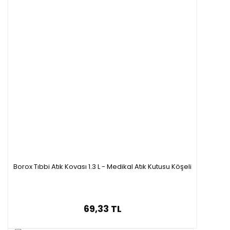
Borox Tıbbi Atık Kovası 1.3 L - Medikal Atık Kutusu Köşeli
69,33 TL