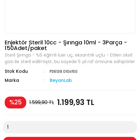
Enjektör Steril 10cc - Şırınga 10ml - 3Parça -
150Adet/paket
Steril Şırınga - %6 eğimli luer uç, eksantrik uçlu - Etilen oksit
gazı ile steril edilmiştir, bu sayede 5 yıl raf ömrüne sahiptirler
Stok Kodu
P36139.010x150
Marka
BeyanLab
1.199,93 TL
%25
1.599,90 TL